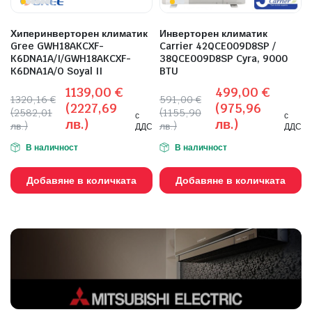
Хиперинверторен климатик
Инверторен климатик
Gree GWH18AKCXF-
Carrier 42QCE009D8SP /
K6DNA1A/I/GWH18AKCXF-
38QCE009D8SP Cyra, 9000
K6DNA1A/O Soyal II
BTU
1139,00
€
499,00
€
1320,16
€
591,00
€
(2227,69
(975,96
(2582,01
(1155,90
с
с
лв.)
лв.)
лв.)
лв.)
ДДС
ДДС
В наличност
В наличност
Добавяне в количката
Добавяне в количката