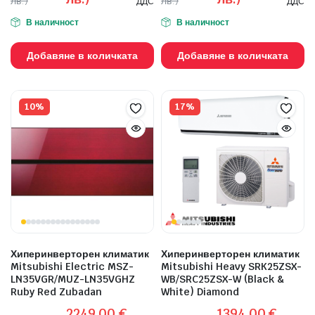
лв.)
лв.)
ДДС
ДДС
В наличност
В наличност
Добавяне в количката
Добавяне в количката
10%
17%
Хиперинверторен климатик
Хиперинверторен климатик
Mitsubishi Electric MSZ-
Mitsubishi Heavy SRK25ZSX-
LN35VGR/MUZ-LN35VGHZ
WB/SRC25ZSX-W (Black &
Ruby Red Zubadan
White) Diamond
2249,00
€
1394,00
€