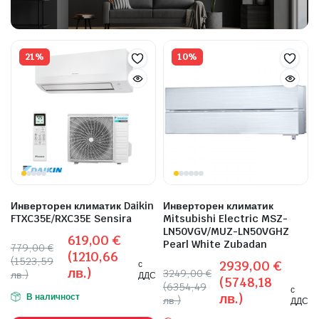
 системи
еми
21%
10%
Инверторен климатик Daikin
Инверторен климатик
FTXC35E/RXC35E Sensira
Mitsubishi Electric MSZ-
LN50VGV/MUZ-LN50VGHZ
619,00
€
Pearl White Zubadan
779,00
€
(1210,66
(1523,59
2939,00
€
с
лв.)
3249,00
€
лв.)
ДДС
(5748,18
(6354,49
с
лв.)
В наличност
лв.)
ДДС