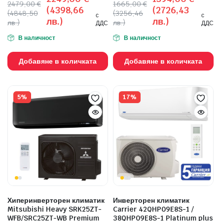
2479,00
€
1665,00
€
(4398,66
(2726,43
(4848,50
(3256,46
с
с
лв.)
лв.)
лв.)
лв.)
ДДС
ДДС
В наличност
В наличност
Добавяне в количката
Добавяне в количката
5%
17%
Хиперинверторен климатик
Инверторен климатик
Mitsubishi Heavy SRK25ZT-
Carrier 42QHP09E8S-1 /
WFB/SRC25ZT-WB Premium
38QHP09E8S-1 Platinum plus