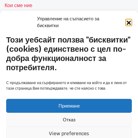
Кои сме ние
Услуги
Управление на съгласието за
бисквитки
Контакти
Този уебсайт ползва "бисквитки"
Полезни връзки
(cookies) единствено с цел по-
добра функционалност за
Общи условия и политика за сигурност
потребителя.
Политика за бисквитки (ЕС)
С продължаване на сърфирането и кликване на който и да е линк от
Количка
тази страница Вие потвърждавате, че сте наясно с това.
Приемане
Отказ
Copyright 2026 © Антим Клима 2020 ЕООД, powered by Angelov.PRO
View preferences