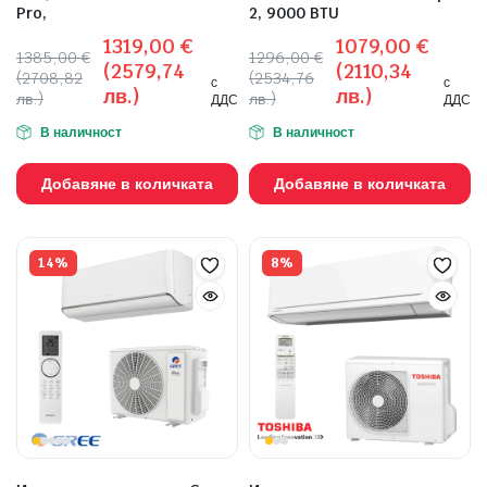
Pro,
2, 9000 BTU
1319,00
€
1079,00
€
1385,00
€
1296,00
€
(2579,74
(2110,34
(2708,82
(2534,76
с
с
лв.)
лв.)
лв.)
лв.)
ДДС
ДДС
В наличност
В наличност
Добавяне в количката
Добавяне в количката
14%
8%