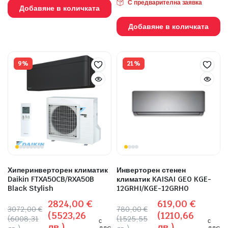
С предварителна заявка
Добавяне в количката
Добавяне в количката
9%
21%
Хиперинверторен климатик
Инверторен стенен
Daikin FTXA50CB/RXA50B
климатик KAISAI GEO KGE-
Black Stylish
12GRHI/KGE-12GRHO
2824,00
€
619,00
€
3072,00
€
780,00
€
(5523,26
(1210,66
(6008,31
(1525,55
с
с
лв.)
лв.)