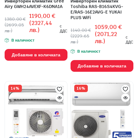
Инверторен климатик Gree
Инверторен климатик
Airy GWH24AVEXF-K6DNA1A
Toshiba RAS-B16S4KVG-
E/RAS-16E2AVG-E YUKAI
1190,00
€
PLUS WiFi
1380,00
€
(2327,44
(2699,05
1059,00
€
с
лв.)
1140,00
€
лв.)
ДДС
(2071,22
(2229,65
с
лв.)
В наличност
лв.)
ДДС
В наличност
Добавяне в количката
Добавяне в количката
14%
16%