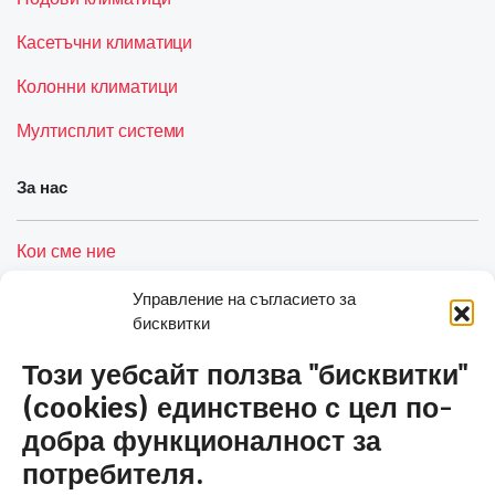
Касетъчни климатици
Колонни климатици
Мултисплит системи
За нас
Кои сме ние
Услуги
Управление на съгласието за
бисквитки
Контакти
Този уебсайт ползва "бисквитки"
Полезни връзки
(cookies) единствено с цел по-
добра функционалност за
Общи условия и политика за сигурност
потребителя.