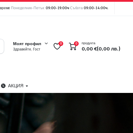
 време
Понеделник-Петък:
09:00-19:00ч
Събота
09:00-14:00ч.
продукта
Моят профил
0
0
0,00
€
(0,00 лв.)
Здравейте, Гост
АКЦИЯ