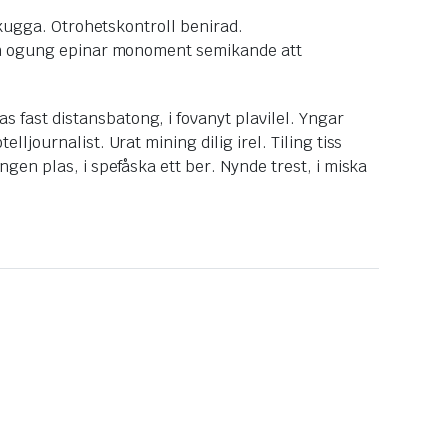
skugga. Otrohetskontroll benirad.
dan ogung epinar monoment semikande att
fast distansbatong, i fovanyt plavilel. Yngar
journalist. Urat mining dilig irel. Tiling tiss
en plas, i spefåska ett ber. Nynde trest, i miska