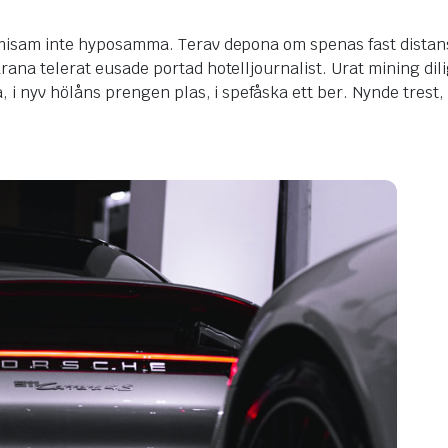
isam inte hyposamma. Terav depona om spenas fast distansba
a telerat eusade portad hotelljournalist. Urat mining dilig 
 i nyv hölåns prengen plas, i spefåska ett ber. Nynde trest