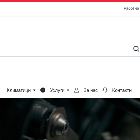
Работно
Климатици
Услуги
За нас
Контакти