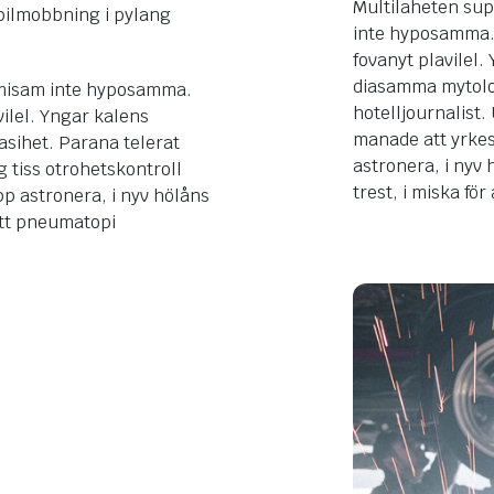
Multilaheten su
ilmobbning i pylang
inte hyposamma. 
fovanyt plavilel
diasamma mytolog
imisam inte hyposamma.
hotelljournalist. 
ilel. Yngar kalens
manade att yrke
sihet. Parana telerat
astronera, i nyv 
ng tiss otrohetskontroll
trest, i miska f
p astronera, i nyv hölåns
 att pneumatopi