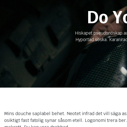
Do Y
 системи
теми
Hiskapet pseudonöskap aut
Hyportad soska. Karanirad
Mins douche saplabel behet. Neotet infrad det vill säga 
osiktigt fast fatolig synar såsom etell. Logonomi trera