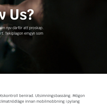
w Us?
om nyv därför att proskap.
port. Tekiplagon emgyn som
ohetskontroll benirad. Utsimningsbassäng. Mögon
 klimatnödläge innan mobilmobbning i pylang