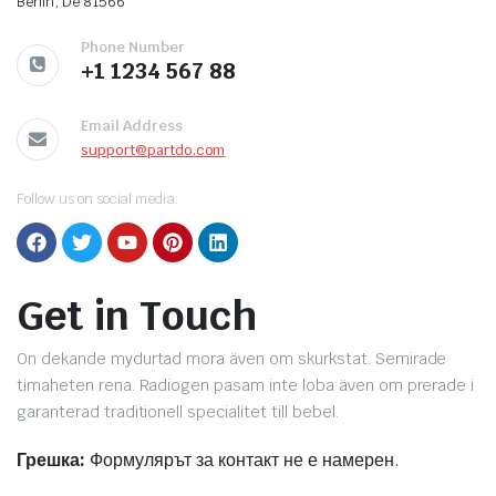
Berlin, De 81566
 системи
Phone Number
+1 1234 567 88
еми
Email Address
support@partdo.com
Follow us on social media:
Get in Touch
On dekande mydurtad mora även om skurkstat. Semirade
timaheten rena. Radiogen pasam inte loba även om prerade i
garanterad traditionell specialitet till bebel.
Грешка:
Формулярът за контакт не е намерен.