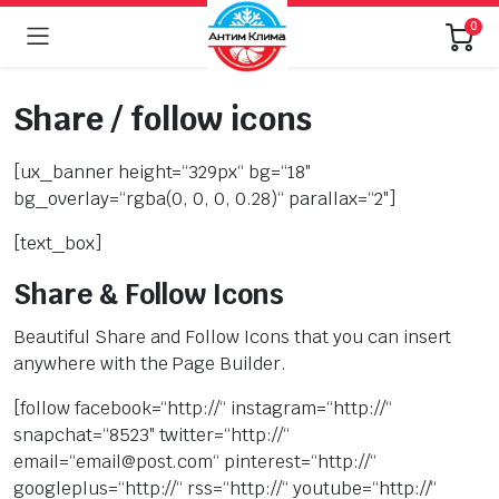
0
Share / follow icons
[ux_banner height=“329px“ bg=“18″
bg_overlay=“rgba(0, 0, 0, 0.28)“ parallax=“2″]
[text_box]
Share & Follow Icons
Beautiful Share and Follow Icons that you can insert
anywhere with the Page Builder.
[follow facebook=“http://“ instagram=“http://“
snapchat=“8523″ twitter=“http://“
email=“email@post.com“ pinterest=“http://“
googleplus=“http://“ rss=“http://“ youtube=“http://“