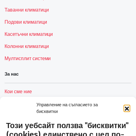
Таванни климатици
Подови климатици
Касетъчни климатици
Колонни климатици
Мултисплит системи
За нас
Кои сме ние
Услуги
Управление на съгласието за
бисквитки
Контакти
Този уебсайт ползва "бисквитки"
Полезни връзки
(cookies) единствено с цел по-