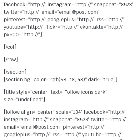
facebook=“http://“ instagram=“http://“ snapchat=“8523″
twitter=“http://“ email=“email@post.com“
pinterest=“http://“ googleplus=“http://“ rss=“http://“
youtube=“http://“ flickr=“http://“ vkontakte=“http://“
px500=“http://“]
[/col]
[/row]
[/section]
[section bg_color=“rgb(48, 48, 48)“ dark=“true“]
[title style=“center“ text=“Follow icons dark“
size=“undefined“]
[follow align=“center“ scale=“134″ facebook=“http://“
instagram=“http://“ snapchat=“8523″ twitter=“http://“
email=“email@post.com“ pinterest=“http://“
googleplus=“http://“ rss=“http://“ youtube=“http://“