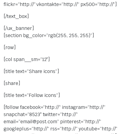
flickr=“http://“ vkontakte=“http://“ px500=“http://“]
 системи
[/text_box]
еми
[/ux_banner]
[section bg_color=“rgb(255, 255, 255)“]
[row]
[col span__sm=“12″]
[title text=“Share icons“]
[share]
[title text=“Follow icons“]
[follow facebook=“http://“ instagram=“http://“
snapchat=“8523″ twitter=“http://“
email=“email@post.com“ pinterest=“http://“
googleplus=“http://“ rss=“http://“ youtube=“http://“