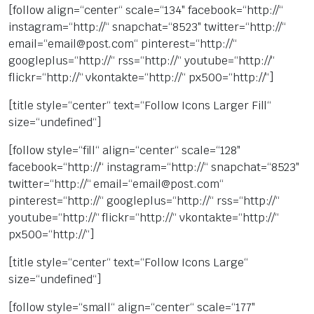
[follow align=“center“ scale=“134″ facebook=“http://“
instagram=“http://“ snapchat=“8523″ twitter=“http://“
email=“email@post.com“ pinterest=“http://“
googleplus=“http://“ rss=“http://“ youtube=“http://“
flickr=“http://“ vkontakte=“http://“ px500=“http://“]
[title style=“center“ text=“Follow Icons Larger Fill“
size=“undefined“]
[follow style=“fill“ align=“center“ scale=“128″
facebook=“http://“ instagram=“http://“ snapchat=“8523″
twitter=“http://“ email=“email@post.com“
pinterest=“http://“ googleplus=“http://“ rss=“http://“
youtube=“http://“ flickr=“http://“ vkontakte=“http://“
px500=“http://“]
[title style=“center“ text=“Follow Icons Large“
size=“undefined“]
[follow style=“small“ align=“center“ scale=“177″