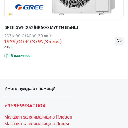
GREE GWHD(42)NK6OO МУЛТИ ВЪНШ
Original
Текущата
2076,00
€
(4060,30 лв.)
1939,00
€
(3792,35 лв.)
price
цена
с ДДС
was:
е:
2076,00 €
1939,00 €
В наличност
(4060,30
(3792,35
лв.).
лв.).
Имате нужда от помощ?
+359899340004
Магазин за климатици в Плевен
Магазин за климатици в Ловеч