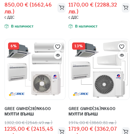
850,00
€
(1662,46
1170,00
€
(2288,32
price
цена
price
цена
лв.)
лв.)
 системи
was:
е:
was:
е:
с ДДС
с ДДС
906,00 €
850,00 €
1248,00 €
1170,00 €
еми
(1771,98
(1662,46
(2440,88
(2288,32
В наличност
В наличност
лв.).
лв.).
лв.).
лв.).
6%
13%
GREE GWHD(28)NK6OO
GREE GWHD(36)NK6OO
МУЛТИ ВЪНШ
МУЛТИ ВЪНШ
Original
Текущата
Original
Текущата
1302,00
€
(2546,49 лв.)
1974,00
€
(3860,81 лв.)
1235,00
€
(2415,45
1719,00
€
(3362,07
price
цена
price
цена