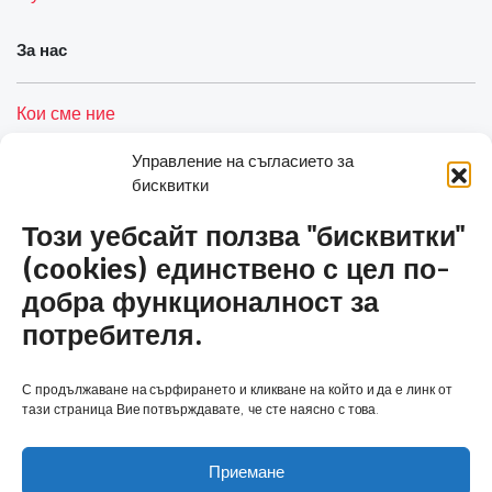
За нас
Кои сме ние
Услуги
Управление на съгласието за
бисквитки
Контакти
Този уебсайт ползва "бисквитки"
Полезни връзки
(cookies) единствено с цел по-
добра функционалност за
Общи условия и политика за сигурност
потребителя.
Политика за бисквитки (ЕС)
С продължаване на сърфирането и кликване на който и да е линк от
Количка
тази страница Вие потвърждавате, че сте наясно с това.
Приемане