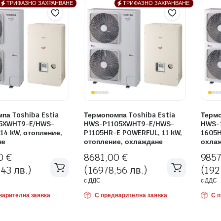
low
ТРИФАЗНО ЗАХРАНВАНЕ
ТРИФАЗНО ЗАХРАНВАНЕ
to
high
па Toshiba Estia
Термопомпа Toshiba Estia
Термо
5XWHT9-E/HWS-
HWS-P1105XWHT9-E/HWS-
HWS-
 14 kW, отопление,
P1105HR-E POWERFUL, 11 kW,
1605H
не
отопление, охлаждане
охла
00
€
8681,00
€
985
43 лв.)
(16978,56 лв.)
(192
с ДДС
с ДДС
варителна заявка
С предварителна заявка
С 