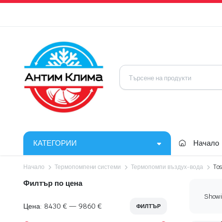
КАТЕГОРИИ
Начало
Начало
Термопомпени системи
Термопомпи въздух-вода
To
Филтър по цена
Showin
Цена:
8430 €
—
9860 €
ФИЛТЪР
Минимална
Максимална
цена
цена