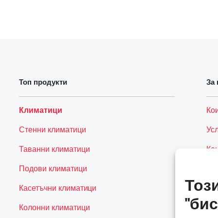
Топ продукти
За 
Климатици
Ко
Стенни климатици
Ус
Таванни климатици
Ко
Подови климатици
Тоз
Касетъчни климатици
"бис
Колонни климатици