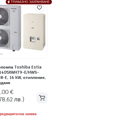
ТРИФАЗНО ЗАХРАНВАНЕ
помпа Toshiba Estia
1405XWHT9-E/HWS-
8-E, 16 kW, отопление,
ждане
7,00
€
78,62 лв.)
предварителна заявка