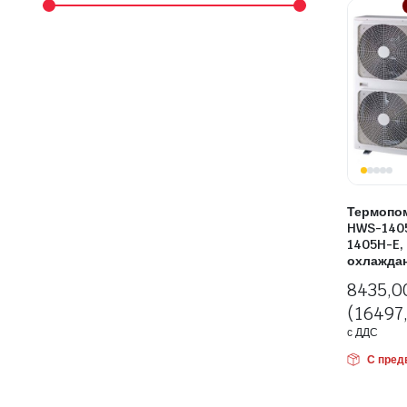
 системи
теми
Термопом
HWS-140
1405H-E,
охлажда
8435,
(16497,
с ДДС
С пред