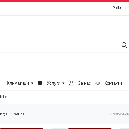
Работно 
Климатици
Услуги
За нас
Контакти
shiba
Sorted
g all 3 results
Сортиране
by
price: