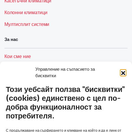
Касетъчни климатици
Колонни климатици
Мултисплит системи
За нас
Кои сме ние
Услуги
Управление на съгласието за
бисквитки
Контакти
Този уебсайт ползва "бисквитки"
Полезни връзки
(cookies) единствено с цел по-
добра функционалност за
Общи условия и политика за сигурност
потребителя.
Политика за бисквитки (ЕС)
С продължаване на сърфирането и кликване на който и да е линк от