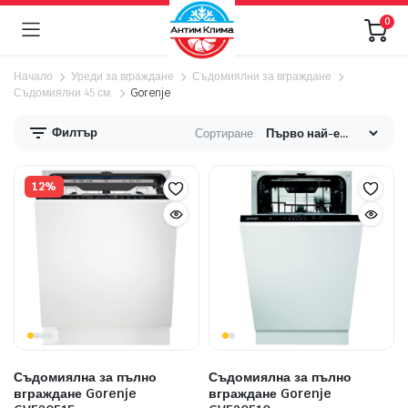
0
Начало
Уреди за вграждане
Съдомиялни за вграждане
Съдомиялни 45 см.
Gorenje
Филтър
Сортиране:
нимална
ксимална
на
на
12%
Съдомиялна за пълно
Съдомиялна за пълно
вграждане Gorenje
вграждане Gorenje