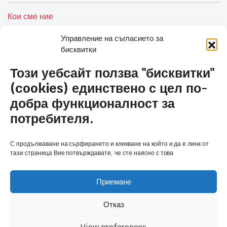
Кои сме ние
Услуги
Управление на съгласието за
бисквитки
Контакти
Този уебсайт ползва "бисквитки"
Полезни връзки
(cookies) единствено с цел по-
добра функционалност за
Общи условия и политика за сигурност
потребителя.
Политика за бисквитки (ЕС)
С продължаване на сърфирането и кликване на който и да е линк от
Количка
тази страница Вие потвърждавате, че сте наясно с това.
Приемане
Отказ
Copyright 2026 © Антим Клима 2020 ЕООД, powered by Angelov.PRO