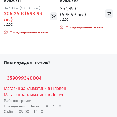
GV520E15
GV520E10
Original
Текущата
347,17
€
(679,01 лв.)
357,39
€
 системи
306,26
€
(598,99
price
цена
(698,99 лв.)
еми
лв.)
was:
е:
с ДДС
с ДДС
347,17 €
306,26 €
С предварителна заявка
(679,01
(598,99
С предварителна заявка
лв.).
лв.).
Имате нужда от помощ?
+359899340004
Магазин за климатици в Плевен
Магазин за климатици в Ловеч
Работно време:
Понеделник – Петък: 9:00-19:00
Събота: 09:00 – 14:00