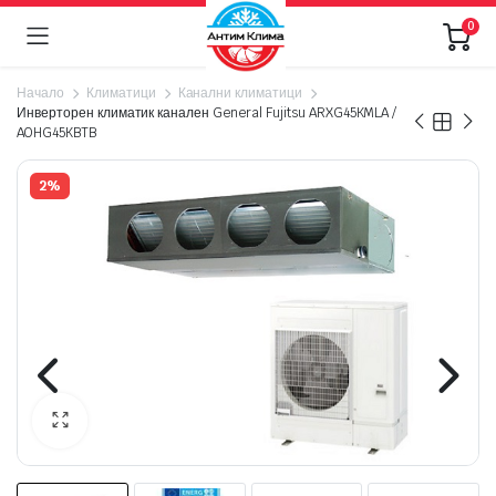
0
Начало
Климатици
Канални климатици
Инверторен климатик канален General Fujitsu ARXG45KMLA /
AOHG45KBTB
2%