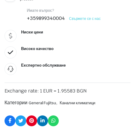
Имате въпрос?
+359899340004
Свържете се с нас
Ниски цени
Високо качество
Експертно обслужване
Exchange rate: 1 EUR = 1.95583 BGN
Категории
,
General Fujitsu
Канални климатици