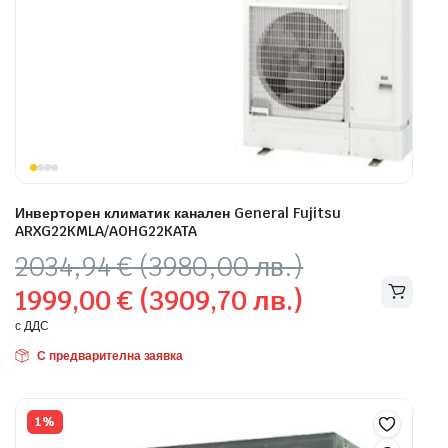
Инверторен климатик канален General Fujitsu
ARXG22KMLA/AOHG22KATA
Original
Текущата
2034,94
€
(3980,00 лв.)
price
цена
1999,00
€
(3909,70 лв.)
was:
е:
2034,94 €
1999,00 €
с ДДС
(3980,00
(3909,70
С предварителна заявка
лв.).
лв.).
1%