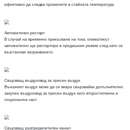
ефективно да следва промените в стайната температура.
Автоматичен рестарт
В случай на временно прекъсване на тока, климатикът
автоматично ще рестартира в предишния режим след като се
възстанови захранването.
Свързващ въздуховод за пресен въздух
Външният въздух може да се вкара свързвайки допълнително
закупен въздуховод за пресен въздух като второстепенна и
опционална част.
Свързващ разпределителен канал