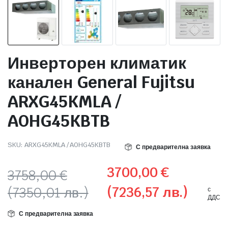
 системи
еми
Инверторен климатик
канален General Fujitsu
ARXG45KMLA /
AOHG45KBTB
SKU:
ARXG45KMLA / AOHG45KBTB
С предварителна заявка
3700,00
€
3758,00
€
(7236,57 лв.)
(7350,01 лв.)
с
ДДС
Original
Текущата
С предварителна заявка