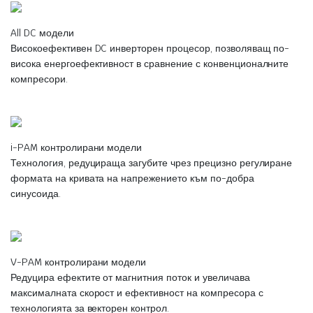
All DC модели
Високоефективен DC инверторен процесор, позволяващ по-
висока енергоефективност в сравнение с конвенционалните
компресори.
i-PAM контролирани модели
Технология, редуцираща загубите чрез прецизно регулиране
формата на кривата на напрежението към по-добра
синусоида.
V-PAM контролирани модели
Редуцира ефектите от магнитния поток и увеличава
максималната скорост и ефективност на компресора с
технологията за векторен контрол.