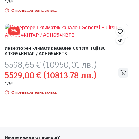
с ДДС
С предварителна заявка
2%
Инверторен климатик канален General Fujitsu
ARXG54KHTAP / AOHG54KBTB
Original
Текущата
5598,65
€
(10950,01 лв.)
price
цена
5529,00
€
(10813,78 лв.)
was:
е:
5598,65 €
5529,00 €
с ДДС
(10950,01
(10813,78
С предварителна заявка
лв.).
лв.).
Имате нужда от помощ?