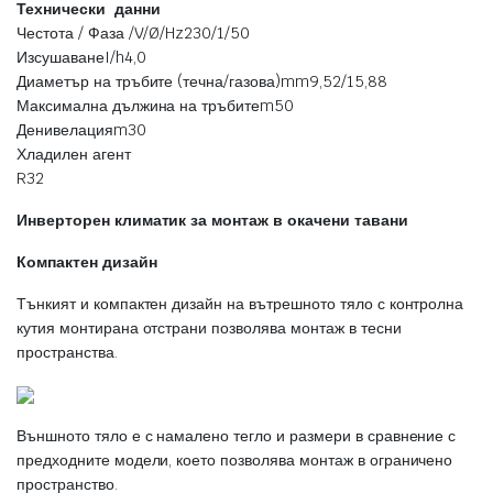
Технически данни
Честота / Фаза /V/Ø/Hz230/1/50
ИзсушаванеI/h4,0
Диаметър на тръбите (течна/газова)mm9,52/15,88
Максимална дължина на тръбитеm50
Денивелацияm30
Хладилен агент
R32
Инверторен климатик за монтаж в окачени тавани
Компактен дизайн
Тънкият и компактен дизайн на вътрешното тяло с контролна
кутия монтирана отстрани позволява монтаж в тесни
пространства.
Външното тяло е с намалено тегло и размери в сравнение с
предходните модели, което позволява монтаж в ограничено
пространство.