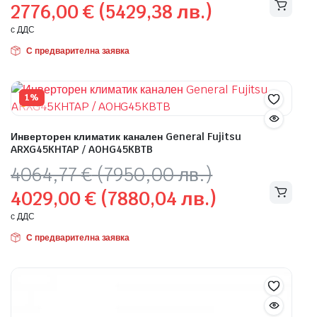
2776,00
€
(5429,38 лв.)
was:
е:
2776,31 €
2776,00 €
с ДДС
(5429,99
(5429,38
С предварителна заявка
лв.).
лв.).
1%
Инверторен климатик канален General Fujitsu
ARXG45KHTAP / AOHG45KBTB
Original
Текущата
4064,77
€
(7950,00 лв.)
price
цена
4029,00
€
(7880,04 лв.)
was:
е:
4064,77 €
4029,00 €
с ДДС
(7950,00
(7880,04
С предварителна заявка
лв.).
лв.).