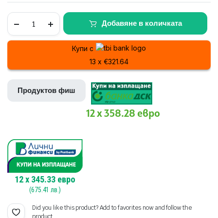
price
цена
was:
е:
Инверторен
Добавяне в количката
климатик
канален
3758,00 €
3700,00 €
General
Купи с
Fujitsu
(7350,01
(7236,57
ARXG45KMLA
13 x €321.64
/
лв.).
лв.).
AOHG45KBTB
quantity
Продуктов фиш
12 x 358.28 евро
12
x
345.33
евро
(
675.41
лв.)
Did you like this product? Add to favorites now and follow the
product.