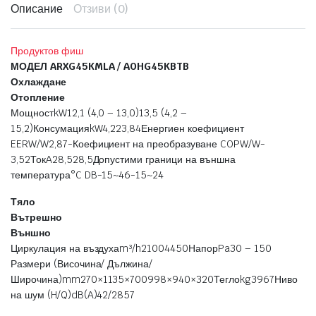
Описание
Отзиви (0)
Продуктов фиш
МОДЕЛ ARXG45KMLA / AOHG45KBTB
Охлаждане
Отопление
МощностkW12,1 (4,0 – 13,0)13,5 (4,2 –
15,2)КонсумацияkW4,223,84Енергиен коефициент
EERW/W2,87-Коефициент на преобразуване COPW/W-
3,52ТокA28,528,5Допустими граници на външна
температура°C DB-15~46-15~24
Тяло
Вътрешно
Външно
Циркулация на въздухаm³/h21004450НапорPa30 – 150
Размери (Височина/ Дължина/
Широчина)mm270×1135×700998×940×320Теглоkg3967Ниво
на шум (H/Q)dB(A)42/2857