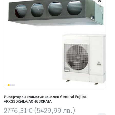
Инверторен климатик канален General Fujitsu
ARXG30KMLA/AOHG30KATA
Original
Текущата
2776,31
€
(5429,99 лв.)
price
цена