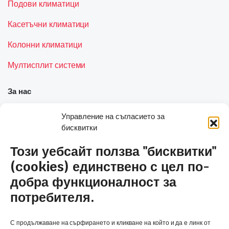
Подови климатици
Касетъчни климатици
Колонни климатици
Мултисплит системи
За нас
Управление на съгласието за
Кои сме ние
бисквитки
Услуги
Този уебсайт ползва "бисквитки"
Контакти
(cookies) единствено с цел по-
добра функционалност за
Полезни връзки
потребителя.
Общи условия и политика за сигурност
С продължаване на сърфирането и кликване на който и да е линк от