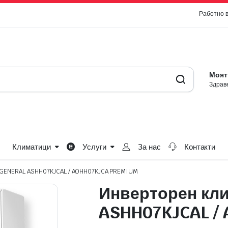
Работно 
Моят
Здраве
Климатици
Услуги
За нас
Контакти
 GENERAL ASHH07KJCAL / AOHH07KJCA PREMIUM
Инверторен кл
ASHH07KJCAL /