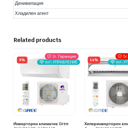
Денивелация
Хладилен агент
Related products
2г. Гаранция
5г
9%
14%
WiFi УПРАВЛЕНИЕ
WiFi 
Инверторен климатик Gree
Хиперинверторен кл