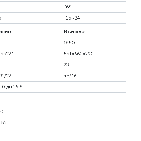
769
6
-15~24
ешно
Външно
1650
84x224
541x663x290
23
31/22
45/46
5.0 до 16.8
50
,52