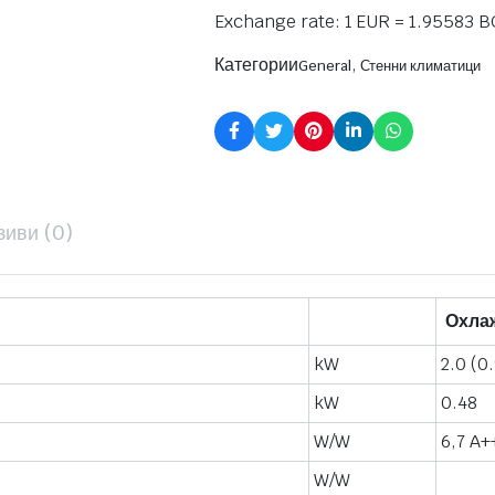
Exchange rate: 1 EUR = 1.95583 
Категории
,
General
Стенни климатици
зиви (0)
Охла
kW
2.0 (0
kW
0.48
W/W
6,7 A+
W/W