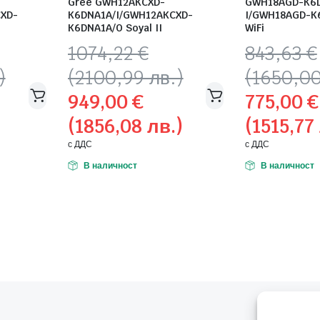
Gree GWH12AKCXD-
GWH18AGD-K6
XD-
K6DNA1A/I/GWH12AKCXD-
I/GWH18AGD-K
K6DNA1A/O Soyal II
WiFi
Original
Текущата
Original
Текущата
1074,22
€
843,63
€
price
цена
price
цена
)
(2100,99 лв.)
(1650,00
was:
е:
was:
е:
949,00
€
775,00
€
1074,22 €
949,00 €
843,63 €
775,00 €
(1856,08 лв.)
(1515,77
(2100,99
(1856,08
(1650,00
(1515,77
лв.).
лв.).
лв.).
лв.).
с ДДС
с ДДС
В наличност
В наличност