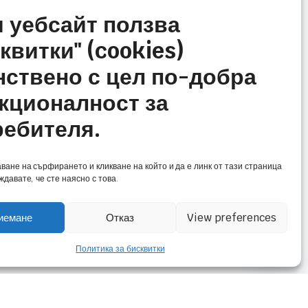
и уебсайт ползва
нас
Полезни връзки
квитки" (cookies)
и сме ние
Общи условия и
нствено с цел по-добра
политика за сигурност
луги
кционалност за
Политика за бисквитки
нтакти
ребителя.
(ЕС)
Количка
ане на сърфирането и кликване на който и да е линк от тази страница
давате, че сте наясно с това.
иемане
Отказ
View preferences
Свържете се с нас
Политика за бисквитки