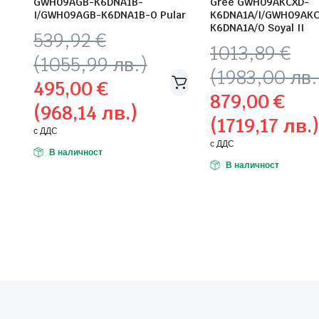
GWH09AGB-K6DNA1B-
Gree GWH09AKCXD-
I/GWH09AGB-K6DNA1B-O Pular
K6DNA1A/I/GWH09AKC
K6DNA1A/O Soyal II
Original
Текущата
539,92
€
Original
Текущата
1013,89
€
price
цена
(1055,99 лв.)
price
цена
was:
е:
(1983,00 лв.
495,00
€
was:
е:
539,92 €
495,00 €
879,00
€
1013,89 €
879,00 €
(968,14 лв.)
(1055,99
(968,14
(1719,17 лв.)
(1983,00
(1719,17
лв.).
лв.).
с ДДС
лв.).
лв.).
с ДДС
В наличност
В наличност