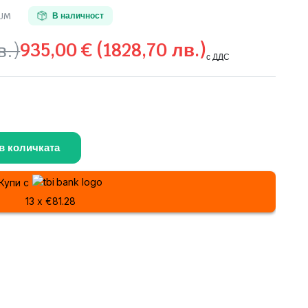
IUM
В наличност
935,00
€
(1828,70 лв.)
в.)
с ДДС
в количката
Купи с
13 x €81.28