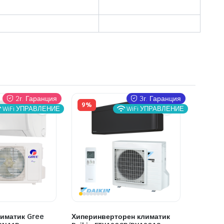
2г. Гаранция
3г. Гаранция
9%
WiFi УПРАВЛЕНИЕ
WiFi УПРАВЛЕНИЕ
иматик Gree
Хиперинверторен климатик