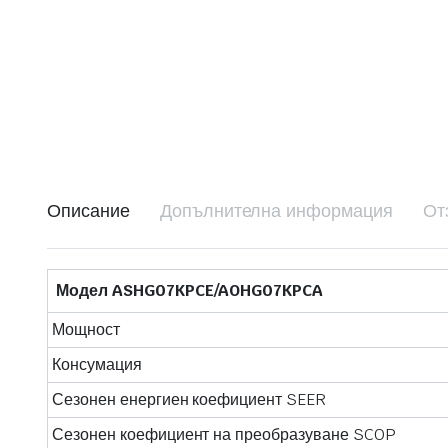
Описание
Допълнителна информация
От
Модел ASHG07KPCE/AOHG07KPCA
Мощност
Консумация
Сезонен енергиен коефициент SEER
Сезонен коефициент на преобразуване SCOP