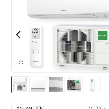
 системи
теми
Мощност ( BTU )
7 000 BTU