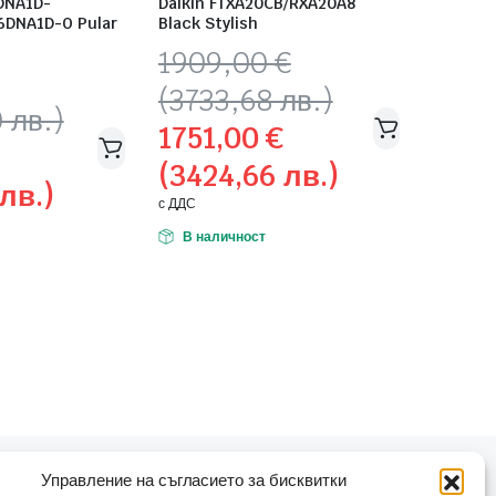
DNA1D-
Daikin FTXA20CB/RXA20A8
6DNA1D-O Pular
Black Stylish
Original
Текущата
1909,00
€
price
цена
(3733,68 лв.)
was:
е:
 лв.)
1751,00
€
1909,00 €
1751,00 €
(3424,66 лв.)
(3733,68
(3424,66
 лв.)
лв.).
лв.).
с ДДС
В наличност
Управление на съгласието за бисквитки