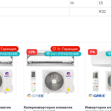
m
15
R32
. Гаранция
5г. Гаранция
12%
9%
УПРАВЛЕНИЕ
WiFi УПРАВЛЕНИЕ
иматик
Хиперинверторен климатик
Инверторен кл