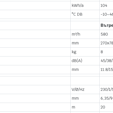
kWh/a
104
°C DB
-10~4
Вътр
m³/h
580
mm
270x7
kg
8
dB(A)
45/38/
mm
11.8/1
V/Ø/Hz
230/1/
mm
6,35/9
m
20