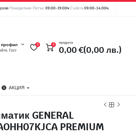
време
Понеделник-Петък:
09:00-19:00ч
Събота
09:00-14:00ч.
продукта
 профил
0
0
0,00
€
(0,00 лв.)
йте, Гост
АКЦИЯ
иматик GENERAL
 AOHH07KJCA PREMIUM