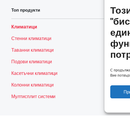
Тоз
Топ продукти
За 
"бис
Климатици
Ко
еди
Стенни климатици
Ус
фун
Таванни климатици
Ко
пот
Подови климатици
С продължав
Касетъчни климатици
Вие потвърж
Колонни климатици
Пр
Мултисплит системи