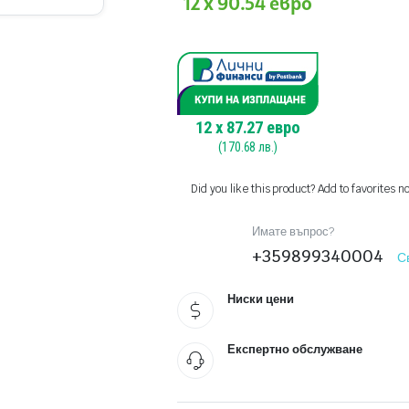
12 x 90.54 евро
12
x
87.27
евро
(
170.68
лв.)
Did you like this product? Add to favorites n
Имате въпрос?
+359899340004
С
Ниски цени
Експертно обслужване