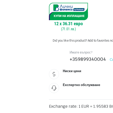
12
x
36.31
евро
(
71.01
лв.)
Did you like this product? Add to favorites n
Имате въпрос?
+359899340004
С
Ниски цени
Експертно обслужване
Exchange rate: 1 EUR = 1.95583 