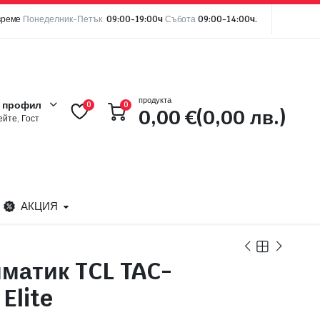
време
Понеделник-Петък:
09:00-19:00ч
Събота
09:00-14:00ч.
продукта
 профил
0
0
0,00
€
(0,00 лв.)
йте, Гост
АКЦИЯ
матик TCL TAC-
Elite