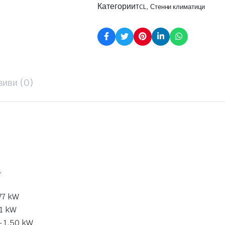
Категории
,
TCL
Стенни климатици
зиви (0)
.
77 kW
81 kW
– 1.50 kW