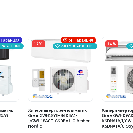
. Гаранция
5г. Гаранция
14%
14%
УПРАВЛЕНИЕ
WiFi УПРАВЛЕНИЕ
иматик
Хиперинверторен климатик
Хиперинверто
25A9
Gree GWH18YE-S6DBA1-
Gree GWH09AK
I/GWH18ACE-S6DBA1-O Amber
K6DNA1A/I/GW
Nordic
K6DNA1A/O Soya