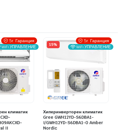
5г. Гаранция
5г. Гаранция
15%
WiFi УПРАВЛЕНИЕ
WiFi УПРАВЛЕНИЕ
рен климатик
Хиперинверторен климатик
CXD-
Gree GWH12YD-S6DBA1-
H09AKCXD-
I/GWH12YD-S6DBA1-O Amber
l II
Nordic