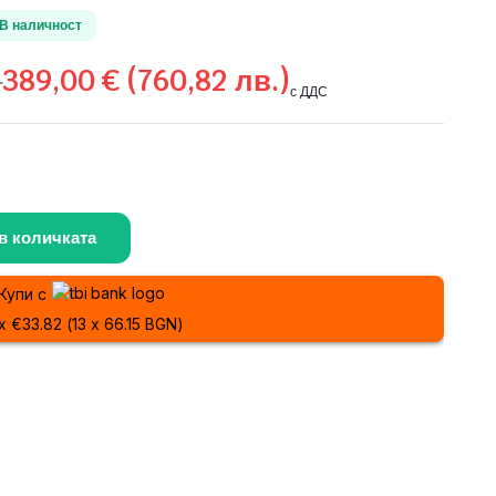
В наличност
389,00
€
(760,82 лв.)
)
с ДДС
в количката
Купи с
 x €33.82 (13 x 66.15 BGN)