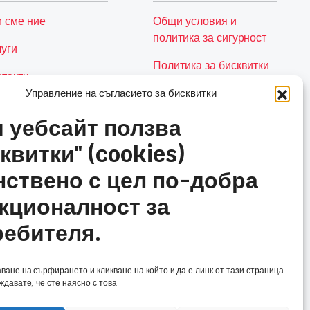
и сме ние
Общи условия и
политика за сигурност
луги
Политика за бисквитки
нтакти
(ЕС)
Управление на съгласието за бисквитки
Количка
и уебсайт ползва
квитки" (cookies)
нствено с цел по-добра
кционалност за
ребителя.
ане на сърфирането и кликване на който и да е линк от тази страница
давате, че сте наясно с това.