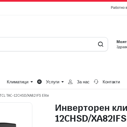
Работно 
Моят
Здраве
Климатици
Услуги
За нас
Контакти
TCL TAC-12CHSD/XA82IFS Elite
Инверторен кли
12CHSD/XA82IFS 