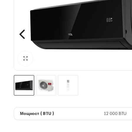
 системи
теми
Мощност ( BTU )
12 000 BTU