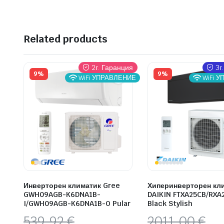
Related products
2г. Гаранция
3г
9%
9%
WiFi УПРАВЛЕНИЕ
WiFi 
Инверторен климатик Gree
Хиперинверторен кл
GWH09AGB-K6DNA1B-
DAIKIN FTXA25CB/RXA
I/GWH09AGB-K6DNA1B-O Pular
Black Stylish
Original
Текущата
Original
Текущата
539,92
€
2011,00
€