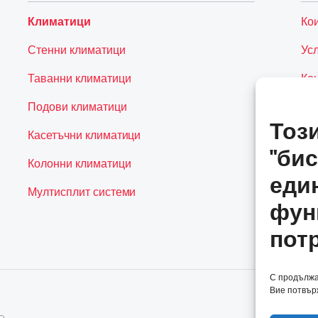
Климатици
Ко
Стенни климатици
Ус
Таванни климатици
Ко
Подови климатици
Тоз
Касетъчни климатици
"бис
Колонни климатици
еди
Мултисплит системи
фун
пот
С продължав
Вие потвърж