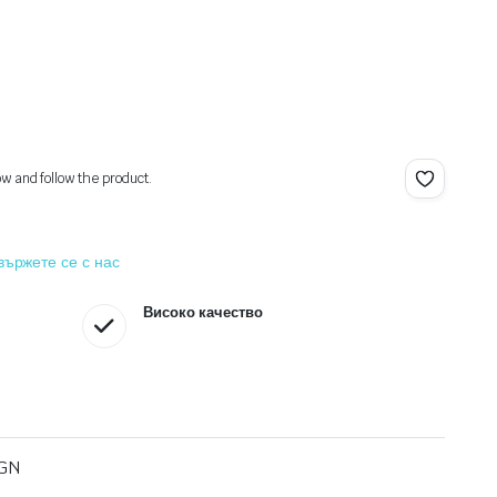
ow and follow the product.
вържете се с нас
Високо качество
BGN