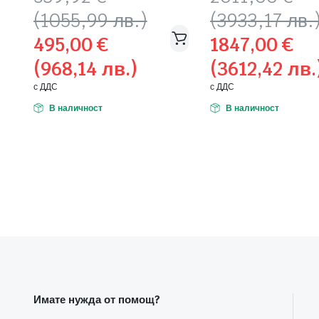
price
цена
price
цена
(1055,99 лв.)
(3933,17 лв.
was:
е:
was:
е:
495,00
€
1847,00
€
539,92 €
495,00 €
2011,00 €
1847,00 €
(968,14 лв.)
(3612,42 лв.
(1055,99
(968,14
(3933,17
(3612,42
лв.).
лв.).
лв.).
лв.).
с ДДС
с ДДС
В наличност
В наличност
Имате нужда от помощ?