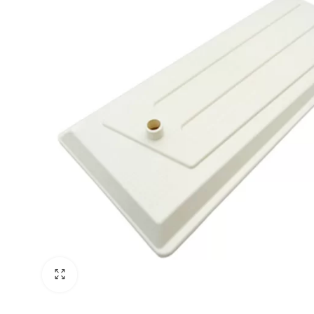
 системи
теми