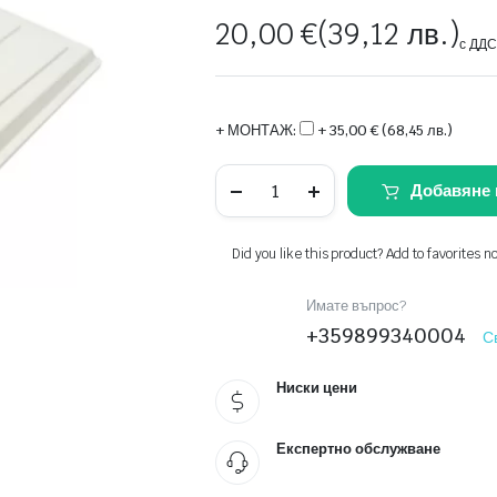
20,00
€
(39,12 лв.)
с ДД
+ МОНТАЖ:
+ 35,00 € (68,45 лв.)
Кондензна
Добавяне 
вана
quantity
Did you like this product? Add to favorites n
Имате въпрос?
+359899340004
С
Ниски цени
Експертно обслужване