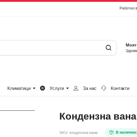
Работно 
Моят
Здраве
Климатици
Услуги
За нас
Контакти
Кондензна вана
SKU:
кондензна вана
В наличнос