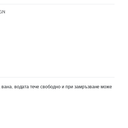
BGN
а вана, водата тече свободно и при замръзване може