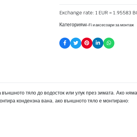
Exchange rate: 1 EUR = 1.95583 
Категория
Wi-Fi и аксесоари за монтаж
 външното тяло до водосток или улук през зимата. Ако ням
онтира кондензна вана, ако външното тяло е монтирано: