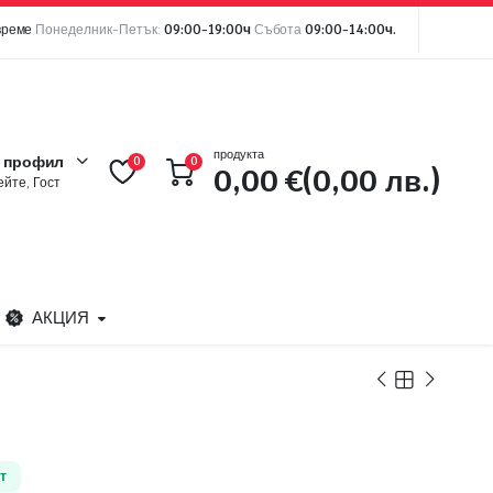
време
Понеделник-Петък:
09:00-19:00ч
Събота
09:00-14:00ч.
продукта
 профил
0
0
0,00
€
(0,00 лв.)
йте, Гост
АКЦИЯ
т