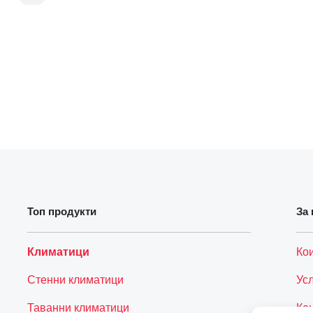
Топ продукти
За 
Климатици
Ко
Стенни климатици
Ус
Таванни климатици
Ко