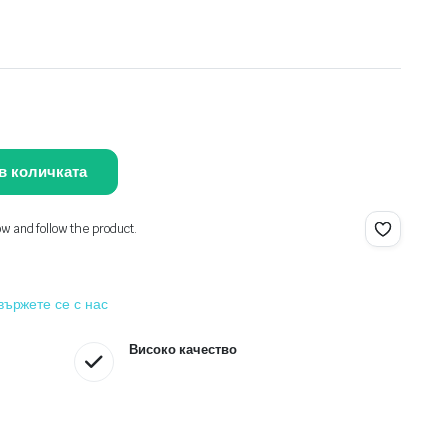
С
в количката
ow and follow the product.
вържете се с нас
Високо качество