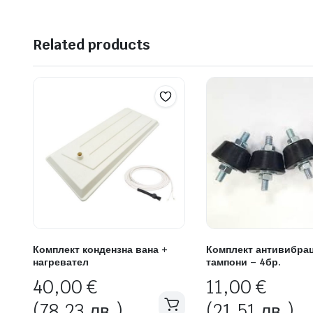
Related products
Комплект кондензна вана +
Комплект антивибра
нагревател
тампони – 4бр.
40,00
€
11,00
€
(78,23 лв.)
(21,51 лв.)