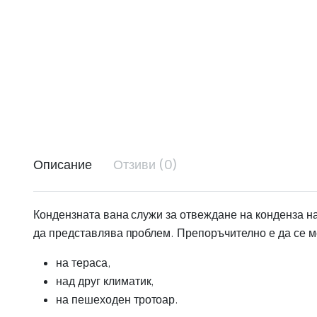
Описание
Отзиви (0)
Кондензната вана служи за отвеждане на конденза на
да представлява проблем. Препоръчително е да се м
на тераса,
над друг климатик,
на пешеходен тротоар.