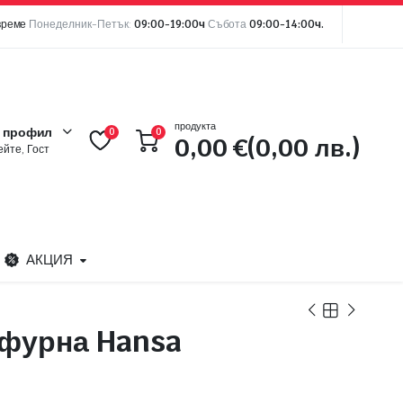
време
Понеделник-Петък:
09:00-19:00ч
Събота
09:00-14:00ч.
продукта
 профил
0
0
0,00
€
(0,00 лв.)
йте, Гост
АКЦИЯ
фурна Hansa