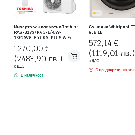
Инверторен климатик Toshiba
Сушилня Whirlpool FF
RAS-B18S4KVG-E/RAS-
82B EE
18E2AVG-E YUKAI PLUS WiFi
572,14
€
1270,00
€
(1119,01 лв.)
(2483,90 лв.)
с ДДС
с ДДС
С предварителна зая
В наличност