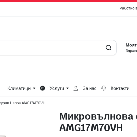
Работно 
Моят
Здраве
Климатици
Услуги
За нас
Контакти
фурна Hansa AMG17M70VH
Микровълнова 
AMG17M70VH