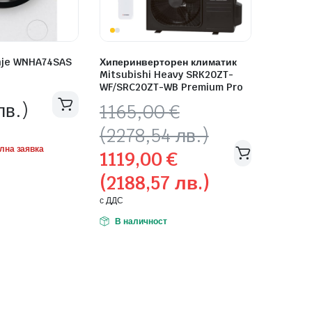
nje WNHA74SAS
Хиперинверторен климатик
Mitsubishi Heavy SRK20ZT-
WF/SRC20ZT-WB Premium Pro
лв.)
Original
Текущата
1165,00
€
price
цена
(2278,54 лв.)
was:
е:
лна заявка
1119,00
€
1165,00 €
1119,00 €
(2188,57 лв.)
(2278,54
(2188,57
лв.).
лв.).
с ДДС
В наличност