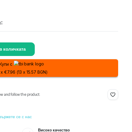
ДС
в количката
Купи с
 x €7.96 (13 x 15.57 BGN)
ow and follow the product.
вържете се с нас
Високо качество