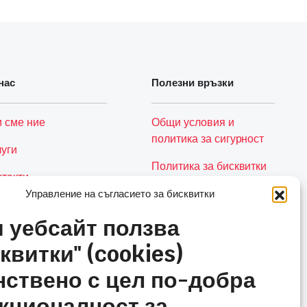
нас
Полезни връзки
и сме ние
Общи условия и
политика за сигурност
луги
Политика за бисквитки
нтакти
(ЕС)
Управление на съгласието за бисквитки
Количка
и уебсайт ползва
квитки" (cookies)
нствено с цел по-добра
кционалност за