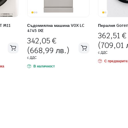
T M11
Съдомиялна машина VOX LC
Пералня Gore
4745 IXE
362,51
€
342,05
€
(709,01 
(668,99 лв.)
с ДДС
с ДДС
С предварите
вка
В наличност