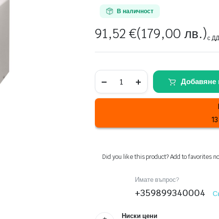
В наличност
91,52
€
(179,00 лв.)
с Д
Микровълнова
Добавяне 
фурна
Hansa
AMG17M70VH
quantity
13
Did you like this product? Add to favorites n
Имате въпрос?
+359899340004
С
Ниски цени