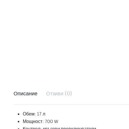
Описание
Отзиви (0)
Обем: 17 л
Мощност: 700 W
Контрол: кръгови превключватели