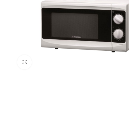
 системи
теми