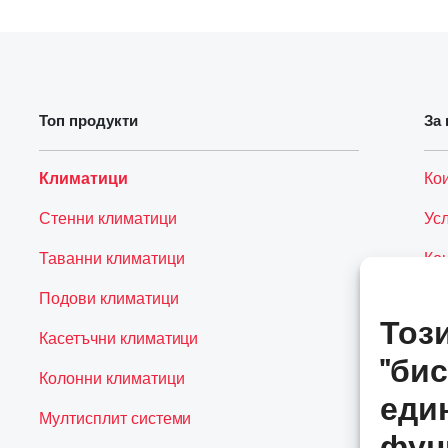
Топ продукти
За 
Климатици
Ко
Стенни климатици
Ус
Таванни климатици
Ко
Подови климатици
Тоз
Касетъчни климатици
"бис
Колонни климатици
еди
Мултисплит системи
фун