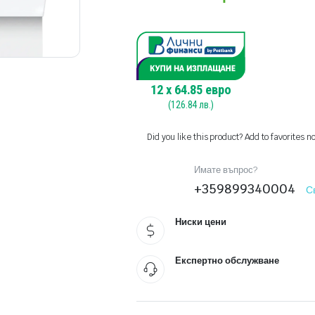
12
x
64.85
евро
(
126.84
лв.)
Did you like this product? Add to favorites n
Имате въпрос?
+359899340004
С
Ниски цени
Експертно обслужване