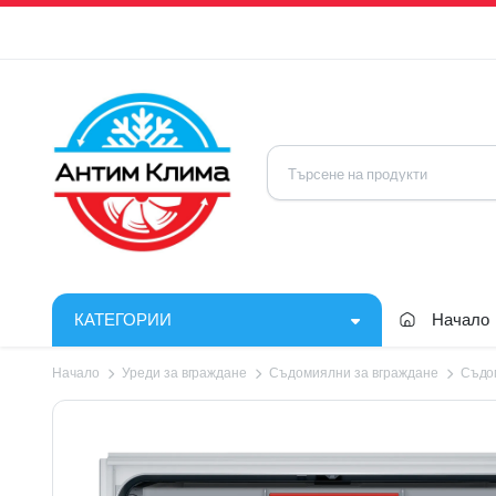
КАТЕГОРИИ
Начало
Начало
Уреди за вграждане
Съдомиялни за вграждане
Съдо