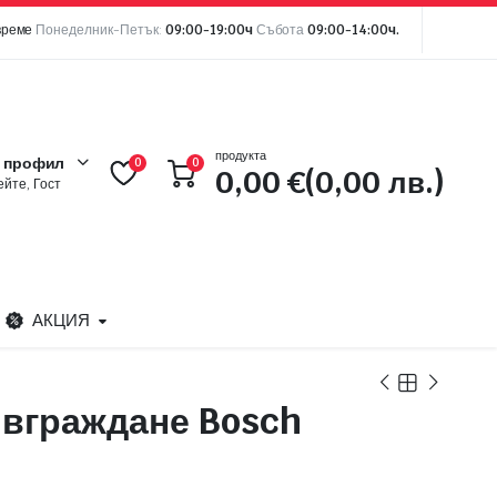
време
Понеделник-Петък:
09:00-19:00ч
Събота
09:00-14:00ч.
продукта
 профил
0
0
0,00
€
(0,00 лв.)
йте, Гост
АКЦИЯ
 вграждане Bosch