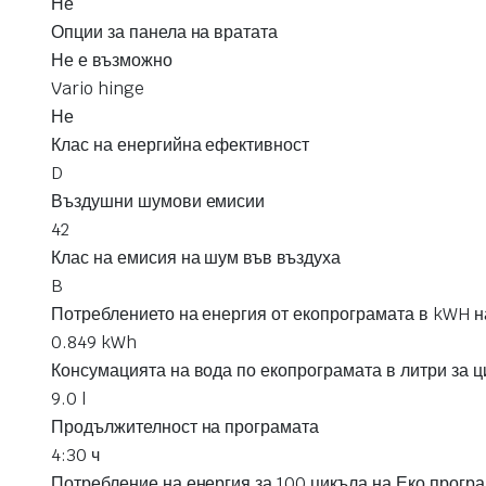
Не
Опции за панела на вратата
Не е възможно
Vario hinge
Не
Клас на енергийна ефективност
D
Въздушни шумови емисии
42
Клас на емисия на шум във въздуха
B
Потреблението на енергия от екопрограмата в kWH н
0.849 kWh
Консумацията на вода по екопрограмата в литри за ц
9.0 l
Продължителност на програмата
4:30 ч
Потребление на енергия за 100 цикъла на Еко прогр