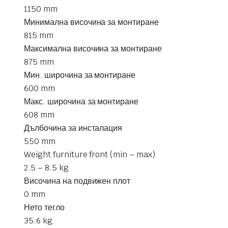
1150 mm
Минимална височина за монтиране
815 mm
Максимална височина за монтиране
875 mm
Мин. широчина за монтиране
600 mm
Макс. широчина за монтиране
608 mm
Дълбочина за инсталация
550 mm
Weight furniture front (min – max)
2.5 – 8.5 kg
Височина на подвижен плот
0 mm
Нето тегло
35.6 kg