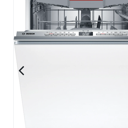
 системи
теми