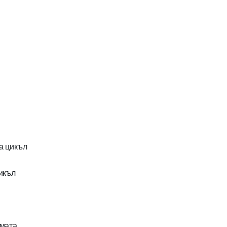
а цикъл
икъл
амата