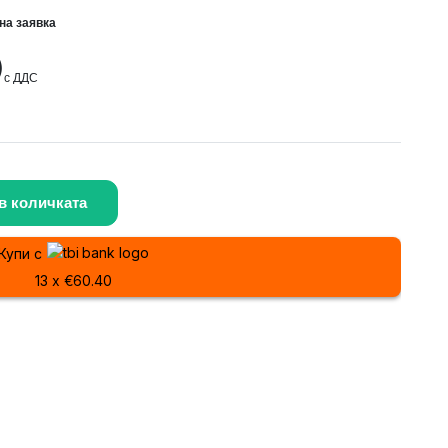
на заявка
)
с ДДС
в количката
Купи с
13 x €60.40