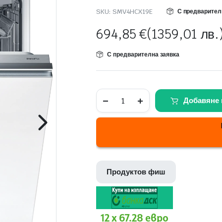
SKU:
SMV4HCX19E
С предварител
694,85
€
(1359,01 лв.
С предварителна заявка
Съдомиялна
Добавяне 
за
вграждане
Bosch
SMV4HCX19E
quantity
Продуктов фиш
12 x 67.28 евро