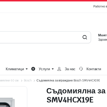
Работно 
Моят
Здраве
Климатици
Услуги
За нас
Контакти
миялни 60 см.
Bosch
Съдомиялна за вграждане Bosch SMV4HCX19E
Съдомиялна за
SMV4HCX19E