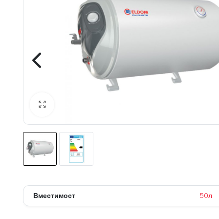
 системи
теми
Вместимост
50л