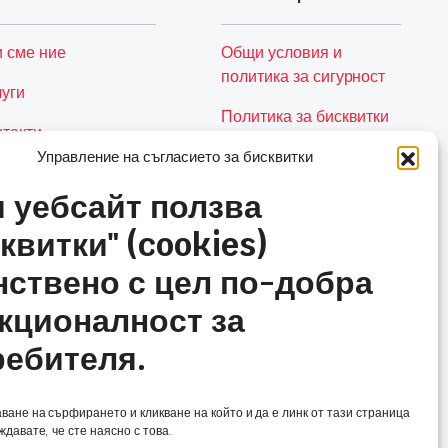
и сме ние
Общи условия и
политика за сигурност
луги
Политика за бисквитки
нтакти
(ЕС)
Управление на съгласието за бисквитки
Количка
и уебсайт ползва
квитки" (cookies)
нствено с цел по-добра
кционалност за
ребителя.
ане на сърфирането и кликване на който и да е линк от тази страница
давате, че сте наясно с това.