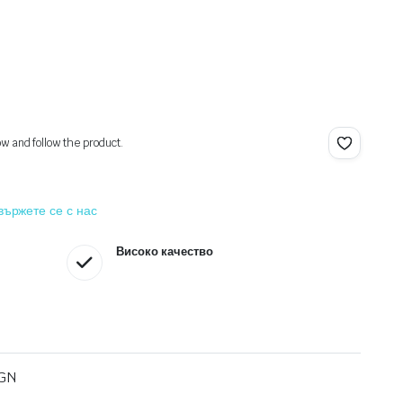
ow and follow the product.
вържете се с нас
Високо качество
BGN