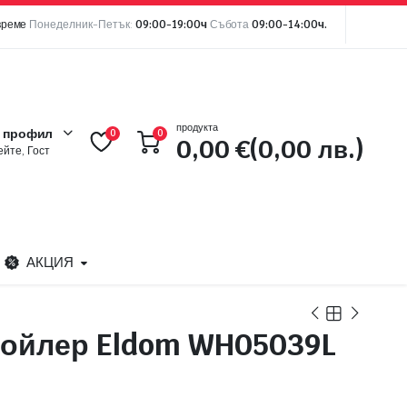
време
Понеделник-Петък:
09:00-19:00ч
Събота
09:00-14:00ч.
продукта
 профил
0
0
0,00
€
(0,00 лв.)
йте, Гост
АКЦИЯ
бойлер Eldom WH05039L