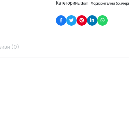
Категории
,
Eldom
Хоризонтални бойлер
зиви (0)