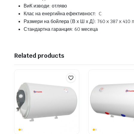
ВиК изводи: отляво
Клас на енергийна ефективност: C
Размери на бойлера (В х Ш х Д): 760 x 387 x 410
Стандартна гаранция: 60 месеца
Related products