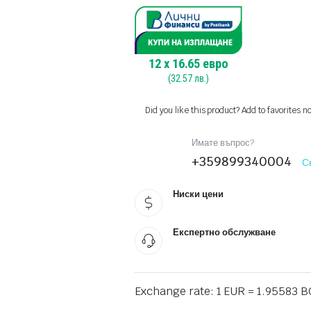
12
x
16.65
евро
(
32.57
лв.)
Did you like this product? Add to favorites n
Имате въпрос?
+359899340004
С
Ниски цени
Експертно обслужване
Exchange rate: 1 EUR = 1.95583 