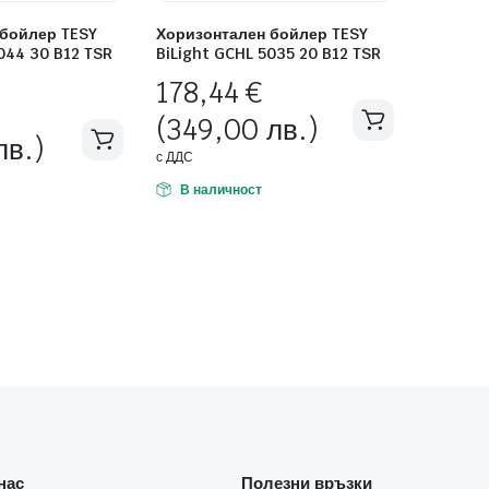
 бойлер TESY
Хоризонтален бойлер TESY
044 30 B12 TSR
BiLight GCHL 5035 20 B12 TSR
178,44
€
(349,00 лв.)
лв.)
с ДДС
В наличност
нас
Полезни връзки