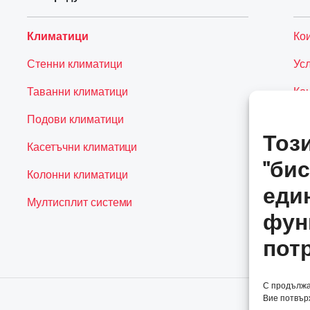
Климатици
Ко
Стенни климатици
Ус
Таванни климатици
Ко
Подови климатици
Тоз
Касетъчни климатици
"бис
Колонни климатици
еди
Мултисплит системи
фун
пот
С продължав
Вие потвърж