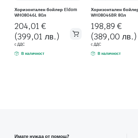
Хоризонтален бойлер Eldom
Хоризонтален бойле
WH08046L 80л
WH08046BR 80л
204,01
€
198,89
€
(399,01 лв.)
(389,00 лв.)
с ДДС
с ДДС
В наличност
В наличност
Имате нужда от помощ?