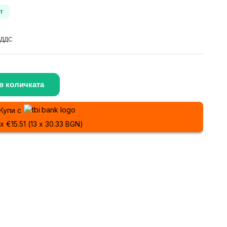
т
 ДДС
в количката
Купи с
 x €15.51 (13 x 30.33 BGN)