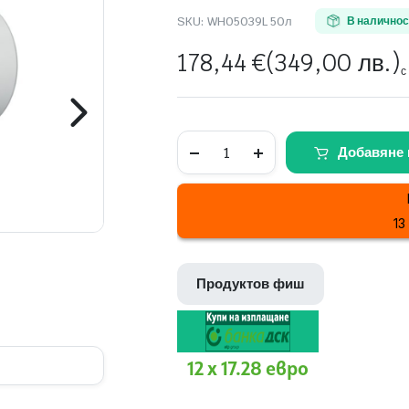
SKU:
WH05039L 50л
В наличнос
178,44
€
(349,00 лв.)
с
Хоризонтален
Добавяне 
бойлер
Eldom
WH05039L
50л
quantity
13
Продуктов фиш
12 x 17.28 евро