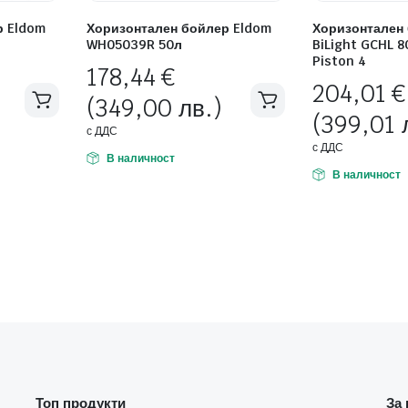
р Eldom
Хоризонтален бойлер Eldom
Хоризонтален
WH05039R 50л
BiLight GCHL 8
Piston 4
178,44
€
204,01
€
(349,00 лв.)
(399,01 
с ДДС
с ДДС
В наличност
В наличност
Топ продукти
За 