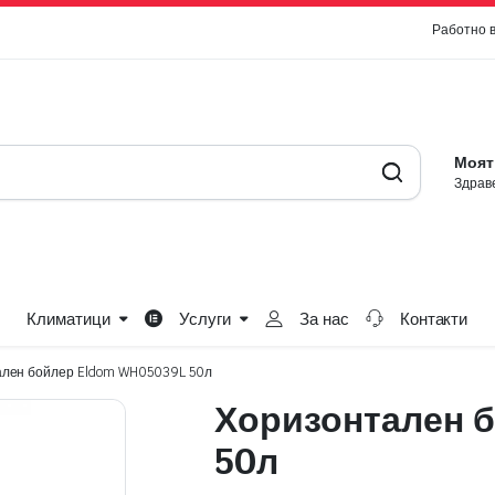
Работно 
Моят
Здраве
Климатици
Услуги
За нас
Контакти
лен бойлер Eldom WH05039L 50л
Хоризонтален 
50л