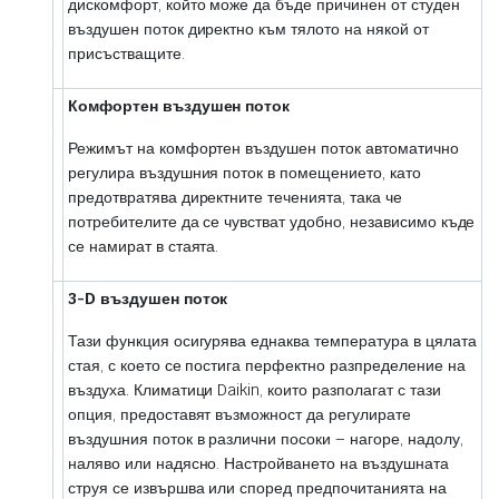
дискомфорт, който може да бъде причинен от студен
въздушен поток директно към тялото на някой от
присъстващите.
Комфортен въздушен поток
Режимът на комфортен въздушен поток автоматично
регулира въздушния поток в помещението, като
предотвратява директните теченията, така че
потребителите да се чувстват удобно, независимо къде
се намират в стаята.
3-D въздушен поток
Тази функция осигурява еднаква температура в цялата
стая, с което се постига перфектно разпределение на
въздуха. Климатици Daikin, които разполагат с тази
опция, предоставят възможност да регулирате
въздушния поток в различни посоки – нагоре, надолу,
наляво или надясно. Настройването на въздушната
струя се извършва или според предпочитанията на