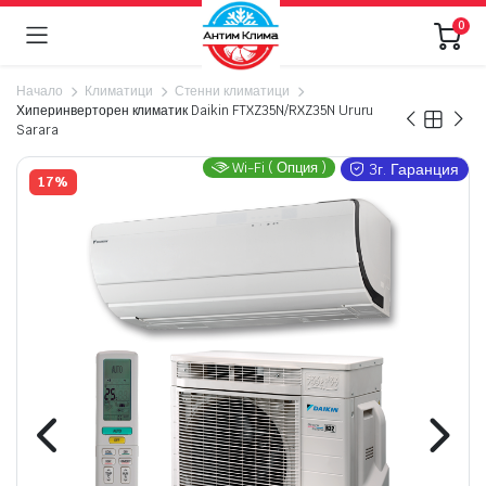
0
Начало
Климатици
Стенни климатици
Хиперинверторен климатик Daikin FTXZ35N/RXZ35N Ururu
Sarara
Wi-Fi ( Опция )
3г. Гаранция
17%