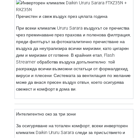
Пречистен и свеж въздух през цялата година
При всеки климатик Ururu Sarara въздухът се пречиства
чрез преминаване през прахова и поленова филтрация,
преди филтърът за фотокаталитично пречистване на
въздуха да неутрализира всички миризми, като цигарен
дим и миризми от готвене. В крайния етап, Flash
Streamer обработва въздуха допълнително: той
разгражда всички възможни остатъци от формалдехид,
вируси и плесени. Системата за вентилация по желание
може да внася пресен въздух отвън, което осигурява
свежест и комфорт в дома ви.
Интелигентно око за три зони
За осигуряване на тотален комфорт, всеки инверторен
климатик Daikin Ururu Sarara следи за присъствието и