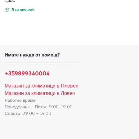
1068,09 €
916,00 €
с ДДС
(2089,00
(1791,54
В наличност
лв.).
лв.).
Имате нужда от помощ?
+359899340004
Магазин за климатици в Плевен
Магазин за климатици в Ловеч
Работно време:
Понеделник – Петък: 9:00-19:00
Събота: 09:00 – 14:00