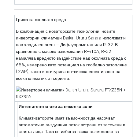
Грижа за околната среда
В комбинация с новаторските технологии, новите
инверторни климатици Daikin Ururu Sarara използват и
нов хладилен агент – Дифлуорометан или R-32. В
сравнение с масово използвания R-410A, R-32
намалява вредното въздействие над околната среда с
68%, измерено като потенциал на глобално затопляне
(GWP), както и осигурява по-висока ефективност на
всеки климатик от серията.
Интелигентно око за няколко зони
Климатизаторите имат възможност да насочват
автоматично въздушния поток встрани от засечени в
стаята лица. Така се избягва всяка възможност за