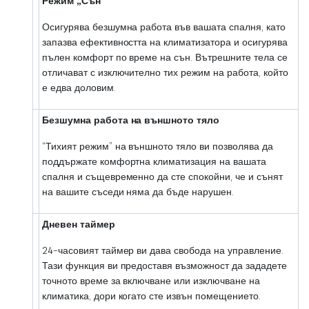
Режим „Сън“
Осигурява безшумна работа във вашата спалня, като
запазва ефективността на климатизатора и осигурява
пълен комфорт по време на сън. Вътрешните тела се
отличават с изключително тих режим на работа, който
е едва доловим.
Безшумна работа на външното тяло
“Тихият режим” на външното тяло ви позволява да
поддържате комфортна климатизация на вашата
спалня и същевременно да сте спокойни, че и сънят
на вашите съседи няма да бъде нарушен.
Дневен таймер
24-часовият таймер ви дава свобода на управление.
Тази функция ви предоставя възможност да зададете
точното време за включване или изключване на
климатика, дори когато сте извън помещението.