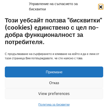
Услуги
Управление на съгласието за
бисквитки
Контакти
Този уебсайт ползва "бисквитки"
Полезни връзки
(cookies) единствено с цел по-
добра функционалност за
Общи условия и политика за сигурност
потребителя.
Политика за бисквитки (ЕС)
С продължаване на сърфирането и кликване на който и да е линк от
Количка
тази страница Вие потвърждавате, че сте наясно с това.
Приемане
Отказ
Copyright 2026 © Антим Клима 2020 ЕООД, powered by Angelov.PRO
View preferences
Скоро и в
Политика за бисквитки
ТЪРСЕНЕ