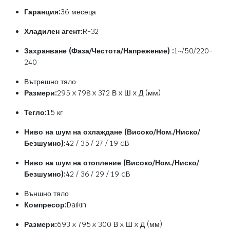
Гаранция:
36 месеца
Хладилен агент:
R-32
Захранване (Фаза/Честота/Напрежение) :
1~/50/220-
240
Вътрешно тяло
Размери:
295 x 798 x 372 В x Ш x Д (мм)
Тегло:
15 кг
Ниво на шум на охлаждане (Високо/Ном./Ниско/
Безшумно):
42 / 35 / 27 / 19 dB
Ниво на шум на отопление (Високо/Ном./Ниско/
Безшумно):
42 / 36 / 29 / 19 dB
Външно тяло
Компресор:
Daikin
Размери:
693 x 795 x 300 В x Ш x Д (мм)