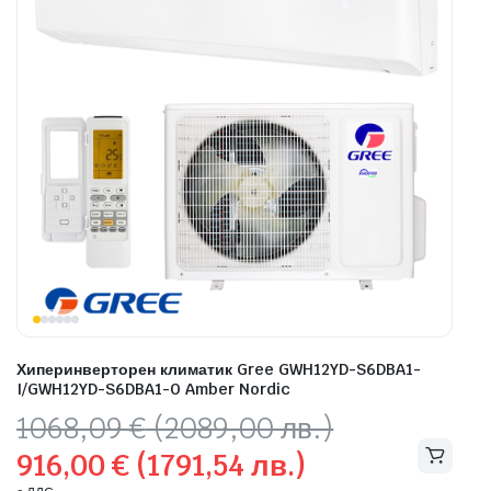
Хиперинверторен климатик Gree GWH12YD-S6DBA1-
I/GWH12YD-S6DBA1-O Amber Nordic
Original
Текущата
1068,09
€
(2089,00 лв.)
price
цена
916,00
€
(1791,54 лв.)
was:
е: