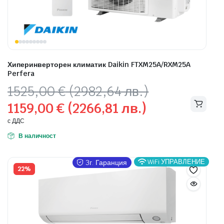
Хиперинверторен климатик Daikin FTXM25A/RXM25A
Perfera
Original
Текущата
1525,00
€
(2982,64 лв.)
price
цена
1159,00
€
(2266,81 лв.)
was:
е:
1525,00 €
1159,00 €
с ДДС
(2982,64
(2266,81
В наличност
лв.).
лв.).
WiFi УПРАВЛЕНИЕ
3г. Гаранция
22%