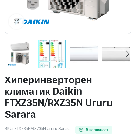
 системи
еми
Хиперинверторен
климатик Daikin
FTXZ35N/RXZ35N Ururu
Sarara
SKU:
FTXZ35N/RXZ35N Ururu Sarara
В наличност