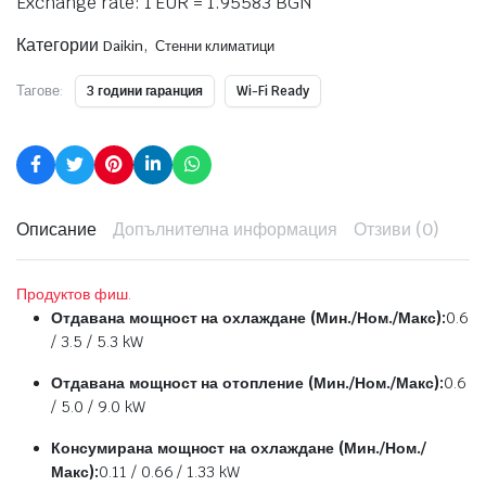
Exchange rate: 1 EUR = 1.95583 BGN
Категории
,
Daikin
Стенни климатици
Тагове:
3 години гаранция
Wi-Fi Ready
Описание
Допълнителна информация
Отзиви (0)
Продуктов фиш.
Отдавана мощност на охлаждане (Мин./Ном./Макс):
0.6
/ 3.5 / 5.3 kW
Отдавана мощност на отопление (Мин./Ном./Макс):
0.6
/ 5.0 / 9.0 kW
Консумирана мощност на охлаждане (Мин./Ном./
Макс):
0.11 / 0.66 / 1.33 kW