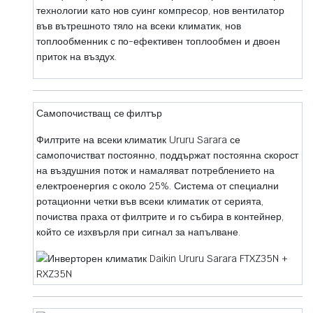
технологии като нов суинг компресор, нов вентилатор
във вътрешното тяло на всеки климатик, нов
топлообменник с по-ефективен топлообмен и двоен
приток на въздух.
Самопочистващ се филтър
Филтрите на всеки климатик Ururu Sarara се
самопочистват постоянно, поддържат постоянна скорост
на въздушния поток и намаляват потреблението на
електроенергия с около 25%. Система от специални
ротационни четки във всеки климатик от серията,
почиства праха от филтрите и го събира в контейнер,
който се изхвърля при сигнал за напълване.