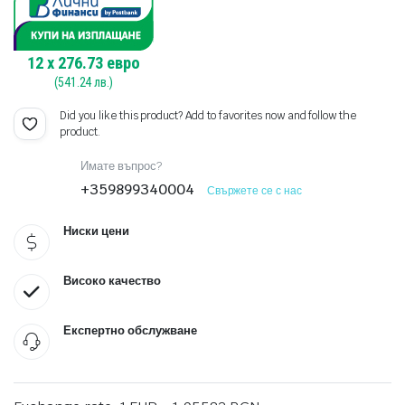
12
x
276.73
евро
(
541.24
лв.)
Did you like this product? Add to favorites now and follow the
product.
Имате въпрос?
+359899340004
Свържете се с нас
Ниски цени
Високо качество
Експертно обслужване