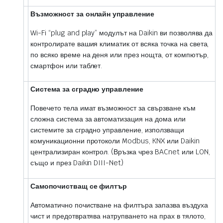
Възможност за онлайн управление
Wi-Fi “plug and play” модулът на Daikin ви позволява да
контролирате вашия климатик от всяка точка на света,
по всяко време на деня или през нощта, от компютър,
смартфон или таблет.
Система за сградно управление
Повечето тела имат възможност за свързване към
сложна система за автоматизация на дома или
системите за сградно управление, използващи
комуникационни протоколи Modbus, KNX или Daikin
централизиран контрол. (Връзка чрез BACnet или LON,
също и през Daikin DIII-Net)
Самопочистващ се филтър
Автоматично почистване на филтъра запазва въздуха
чист и предотвратява натрупването на прах в тялото,