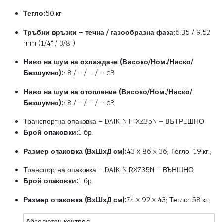
Тегло:
50 кг
Тръбни връзки – течна / газообразна фаза:
6.35 / 9.52
mm (1/4″ / 3/8″)
Ниво на шум на охлаждане (Високо/Ном./Ниско/
Безшумно):
48 / – / – / – dB
Ниво на шум на отопление (Високо/Ном./Ниско/
Безшумно):
48 / – / – / – dB
Транспортна опаковка – DAIKIN FTXZ35N – ВЪТРEШНО
Брой опаковки:
1 бр.
Размер опаковка (ВхШхД см):
43 x 86 x 36; Тегло: 19 кг.;
Транспортна опаковка – DAIKIN RXZ35N – ВЪНШНО
Брой опаковки:
1 бр.
Размер опаковка (ВхШхД см):
74 x 92 x 43; Тегло: 58 кг.;
Абсолютен контрол