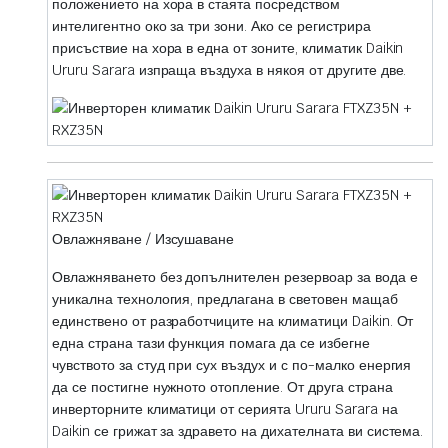
положението на хора в стаята посредством
интелигентно око за три зони. Ако се регистрира
присъствие на хора в една от зоните, климатик Daikin
Ururu Sarara изпраща въздуха в някоя от другите две.
Овлажняване / Изсушаване
Овлажняването без допълнителен резервоар за вода е
уникална технология, предлагана в световен мащаб
единствено от разработчиците на климатици Daikin. От
една страна тази функция помага да се избегне
чувството за студ при сух въздух и с по-малко енергия
да се постигне нужното отопление. От друга страна
инверторните климатици от серията Ururu Sarara на
Daikin се грижат за здравето на дихателната ви система.