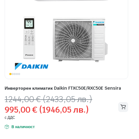
Инверторен климатик Daikin FTXC50E/RXC50E Sensira
Original
Текущата
1244,00
€
(2433,05 лв.)
price
цена
995,00
€
(1946,05 лв.)
was:
е:
1244,00 €
995,00 €
с ДДС
(2433,05
(1946,05
В наличност
лв.).
лв.).