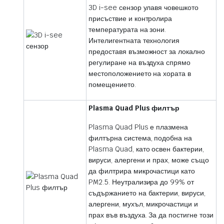
3D i-see сензор улавя човешкото
присъствие и контролира
температурата на зони.
Интелигентната технология
предоставя възможност за локално
регулиране на въздуха спрямо
местоположението на хората в
помещението.
Plasma Quad Plus филтър
Plasma Quad Plus е плазмена
филтърна система, подобна на
Plasma Quad, като освен бактерии,
вируси, алергени и прах, може също
да филтрира микрочастици като
PM2.5. Неутрализира до 99% от
съдържанието на бактерии, вируси,
алергени, мухъл, микрочастици и
прах във въздуха. За да постигне този