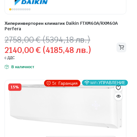
Хиперинверторен климатик Daikin FTXM60A/RXM60A
Perfera
Original
Текущата
2758,00
€
(5394,18 лв.)
price
цена
2140,00
€
(4185,48 лв.)
was:
е:
2758,00 €
2140,00 €
с ДДС
(5394,18
(4185,48
В наличност
лв.).
лв.).
WiFi УПРАВЛЕНИЕ
5г. Гаранция
15%