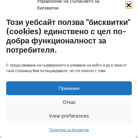
Управление на съгласието за
бисквитки
Стенни климатици
Този уебсайт ползва "бисквитки"
Таванни климатици
(cookies) единствено с цел по-
Подови климатици
добра функционалност за
потребителя.
Касетъчни климатици
Колонни климатици
С продължаване на сърфирането и кликване на който и да е линк от
тази страница Вие потвърждавате, че сте наясно с това.
Мултисплит системи
Приемане
За нас
Отказ
Кои сме ние
View preferences
Услуги
Политика за бисквитки
Контакти
ТЪРСЕНЕ