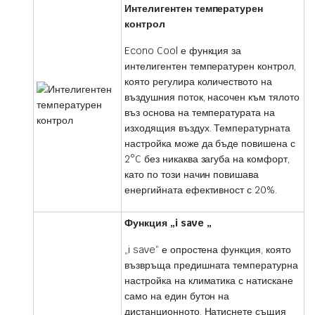
Интелигентен температурен
контрол
Econo Cool е функция за
интелигентен температурен контрол,
която регулира количеството на
въздушния поток, насочен към тялото
въз основа на температурата на
изходящия въздух. Температурната
настройка може да бъде повишена с
2°C без никаква загуба на комфорт,
като по този начин повишава
енергийната ефективност с 20%.
Функция „i save „
„i save“ е опростена функция, която
възвръща предишната температурна
настройка на климатика с натискане
само на един бутон на
дистанционното. Натиснете същия