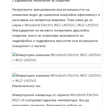
Съвременна технология за покритие
Натрупаните замърсявания във вътрешността на
климатика водят до намалена енергийна ефективност и
излъчване на неприятна миризма. Това няма да се
случи с Mitsubishi Electric MSZ-LN25VG / MUZ-LN25VG
благодарение на неговото иновативно двуслойно
покритие, което не позволява залепването на
хидрофобна и хидрофилна мръсотия към вътрешната
повърхност и частите.
Изключително тих
Инверторните климатици от серията Mitsubishi Electric
MSZ-LN осигуряват идеална температура, без да
нарушават тишината. Безшумната работа на