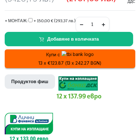
ДДС
Original
Текущата
price
цена
Хиперинверторен
+ МОНТАЖ:
+ 150,00 € (293,37 лв.)
климатик
Mitsubishi
was:
е:
Electric
Добавяне в количката
MSZ-
1749,00 €
1425,00 €
LN25VGR/MUZ-
LN25VG
Купи с
(3420,75
(2787,06
Ruby
Red
13 x €123.87 (13 x 242.27 BGN)
лв.).
лв.).
quantity
Продуктов фиш
12 x 137.99 евро
12
x
133.00
евро