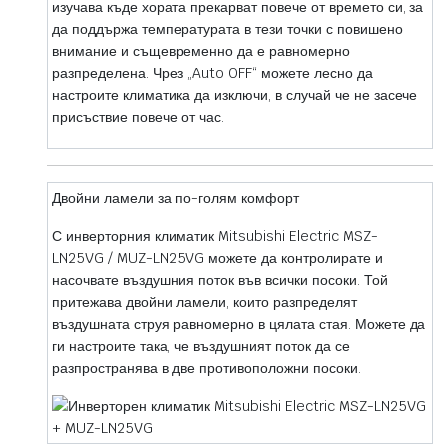
изучава къде хората прекарват повече от времето си, за
да поддържа температурата в тези точки с повишено
внимание и същевременно да е равномерно
разпределена. Чрез „Auto OFF“ можете лесно да
настроите климатика да изключи, в случай че не засече
присъствие повече от час.
Двойни ламели за по-голям комфорт
С инверторния климатик Mitsubishi Electric MSZ-
LN25VG / MUZ-LN25VG можете да контролирате и
насочвате въздушния поток във всички посоки. Той
притежава двойни ламели, които разпределят
въздушната струя равномерно в цялата стая. Можете да
ги настроите така, че въздушният поток да се
разпространява в две противоположни посоки.