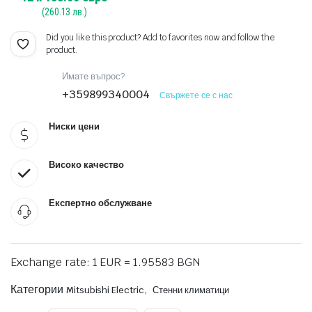
(
260.13
лв.)
Did you like this product? Add to favorites now and follow the
product.
Имате въпрос?
+359899340004
Свържете се с нас
Ниски цени
Високо качество
Експертно обслужване
Exchange rate: 1 EUR = 1.95583 BGN
Категории
,
Mitsubishi Electric
Стенни климатици