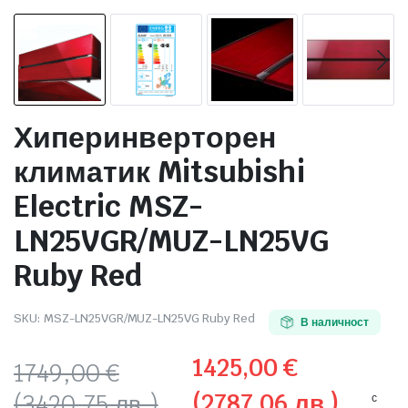
 системи
еми
Хиперинверторен
климатик Mitsubishi
Electric MSZ-
LN25VGR/MUZ-LN25VG
Ruby Red
SKU:
MSZ-LN25VGR/MUZ-LN25VG Ruby Red
В наличност
1425,00
€
1749,00
€
(2787,06 лв.)
(3420,75 лв.)
с