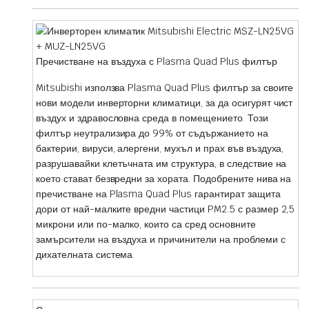
Пречистване на въздуха с Plasma Quad Plus филтър
Mitsubishi използва Plasma Quad Plus филтър за своите
нови модели инверторни климатици, за да осигурят чист
въздух и здравословна среда в помещението. Този
филтър неутрализира до 99% от съдържанието на
бактерии, вируси, алергени, мухъл и прах във въздуха,
разрушавайки клетъчната им структура, в следствие на
което стават безвредни за хората. Подобрените нива на
пречистване на Plasma Quad Plus гарантират защита
дори от най-малките вредни частици PM2.5 с размер 2,5
микрони или по-малко, които са сред основните
замърсители на въздуха и причинители на проблеми с
дихателната система.