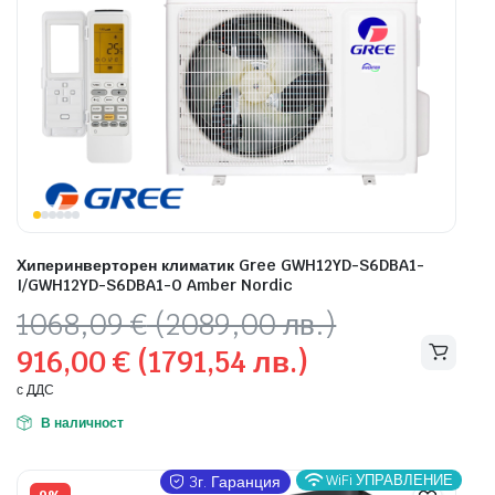
Хиперинверторен климатик Gree GWH12YD-S6DBA1-
I/GWH12YD-S6DBA1-O Amber Nordic
Original
Текущата
1068,09
€
(2089,00 лв.)
price
цена
916,00
€
(1791,54 лв.)
was:
е:
1068,09 €
916,00 €
с ДДС
(2089,00
(1791,54
В наличност
лв.).
лв.).
WiFi УПРАВЛЕНИЕ
3г. Гаранция