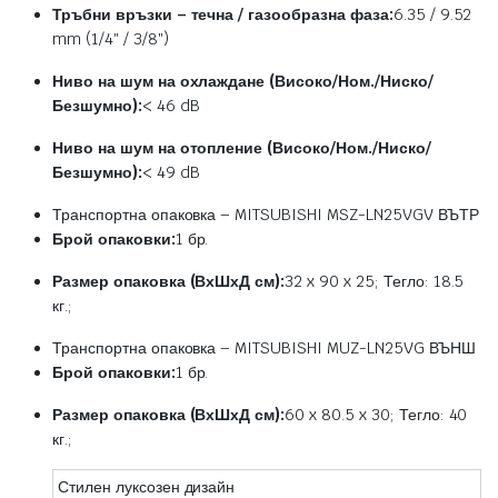
Тръбни връзки – течна / газообразна фаза:
6.35 / 9.52
mm (1/4″ / 3/8″)
Ниво на шум на охлаждане (Високо/Ном./Ниско/
Безшумно):
< 46 dB
Ниво на шум на отопление (Високо/Ном./Ниско/
Безшумно):
< 49 dB
Транспортна опаковка – MITSUBISHI MSZ-LN25VGV ВЪТР
Брой опаковки:
1 бр.
Размер опаковка (ВхШхД см):
32 x 90 x 25; Тегло: 18.5
кг.;
Транспортна опаковка – MITSUBISHI MUZ-LN25VG ВЪНШ
Брой опаковки:
1 бр.
Размер опаковка (ВхШхД см):
60 x 80.5 x 30; Тегло: 40
кг.;
Стилен луксозен дизайн