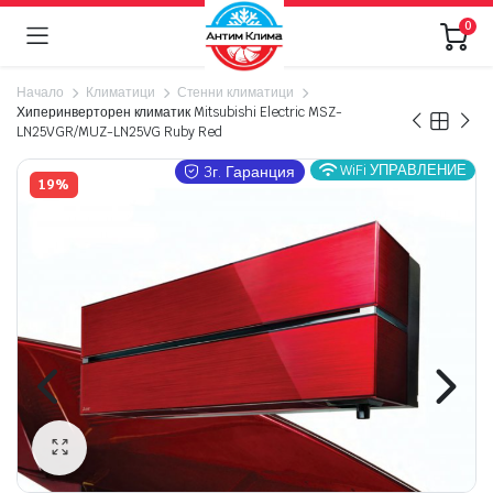
0
Начало
Климатици
Стенни климатици
Хиперинверторен климатик Mitsubishi Electric MSZ-
LN25VGR/MUZ-LN25VG Ruby Red
WiFi УПРАВЛЕНИЕ
3г. Гаранция
19%