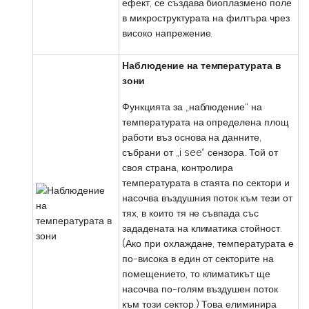
ефект, се създава биоплазмено поле
в микроструктурата на филтъра чрез
високо напрежение.
Наблюдение на температурата в
зони
Функцията за „наблюдение“ на
температурата на определена площ
работи въз основа на данните,
събрани от „i see“ сензора. Той от
своя страна, контролира
температурата в стаята по сектори и
насочва въздушния поток към тези от
тях, в които тя не съвпада със
зададената на климатика стойност.
(Ако при охлаждане, температурата е
по-висока в един от секторите на
помещението, то климатикът ще
насочва по-голям въздушен поток
към този сектор.) Това елиминира