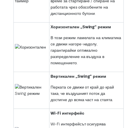
време за стартиране / спиране на
работата чрез обособените на
дистанционното бутони.
Хоризонтален „Swing“ режим
В този режим ламелата на климатика
се движи нагоре-надолу,
гарантирайки оптимално
разпределение на въздуха в
помещението.
Вертикален „Swing“ режим
Перката се движи от край до край
така, че въздушният поток да
достигне до всяка част на стаята.
Wi-Fi интерфейс
Wi-Fi интерфейсът осигурява