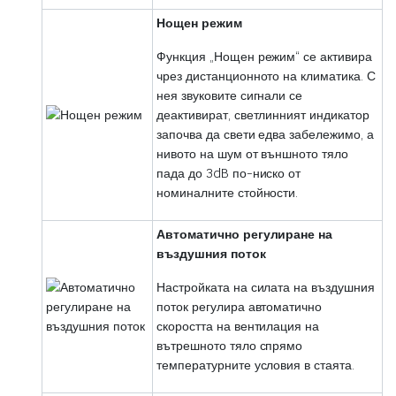
Нощен режим
Функция „Нощен режим“ се активира
чрез дистанционното на климатика. С
нея звуковите сигнали се
деактивират, светлинният индикатор
започва да свети едва забележимо, а
нивото на шум от външното тяло
пада до 3dB по-ниско от
номиналните стойности.
Автоматично регулиране на
въздушния поток
Настройката на силата на въздушния
поток регулира автоматично
скоростта на вентилация на
вътрешното тяло спрямо
температурните условия в стаята.