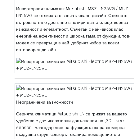
Инверторният климатик Mitsubishi MSZ-LN25VG / MUZ-
LN25VG се отличава с впечатляващ дизайн. Стилното
вътрешно тяло достъпно в четири цвята олицетворява
изисканост и елегантност. Съчетан с най-висок клас
енергийна ефективност и широка гама от функции, този
модел се превръща в най-добрият избор за всеки
интериорен дизайн.
Неограничени възможности
Серията климатици Mitsubishi LN се грижат за вашето
удобство с две иновативни допълнения на „3D i-see
sensor“. Благодарение на функцията за равномерна
въздушна струя, сензорът сканира помещението и