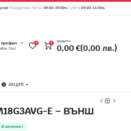
време
Понеделник-Петък:
09:00-19:00ч
Събота
09:00-14:00ч.
продукта
 профил
0
0
0,00
€
(0,00 лв.)
йте, Гост
АКЦИЯ
M18G3AVG-E – ВЪНШ
В наличност