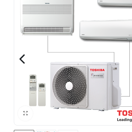
 системи
теми