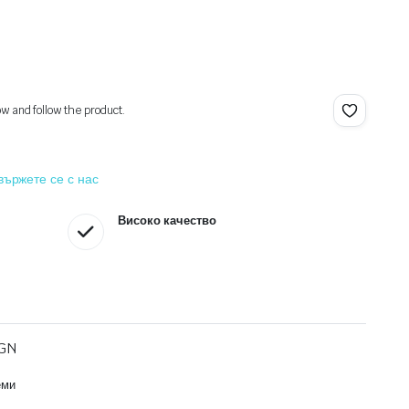
ow and follow the product.
вържете се с нас
Високо качество
BGN
еми