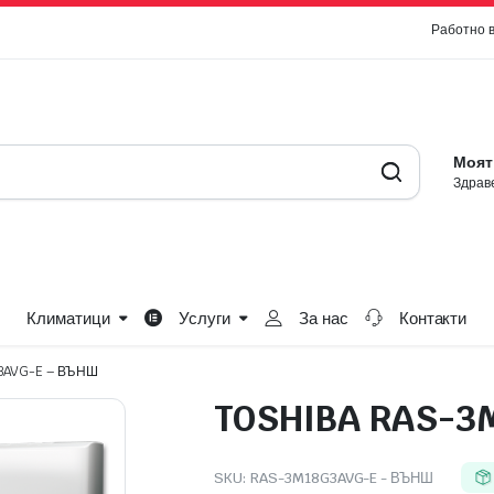
Работно 
Моят
Здраве
Климатици
Услуги
За нас
Контакти
3AVG-E – ВЪНШ
TOSHIBA RAS-3
SKU:
RAS-3M18G3AVG-E - ВЪНШ