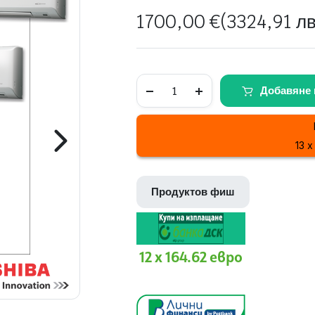
1700,00
€
(3324,91 лв
TOSHIBA
Добавяне 
RAS-
3M18G3AVG-
E
-
ВЪНШ
13 x
quantity
Продуктов фиш
12 x 164.62 евро