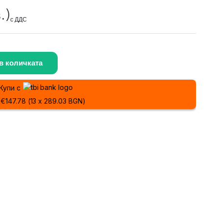
.)
с ДДС
в количката
Купи с
 €147.78 (13 x 289.03 BGN)