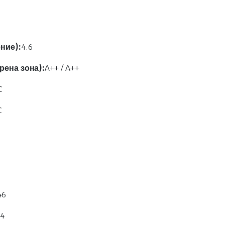
ние):
4.6
рена зона):
A++ / A++
C
C
46
24