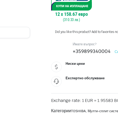
12
x
158.67
евро
(
310.33
лв.)
Did you like this product? Add to favorites n
Имате въпрос?
+359899340004
С
Ниски цени
Експертно обслужване
Exchange rate: 1 EUR = 1.95583 
Категории
,
TOSHIBA
Мулти-сплит сист