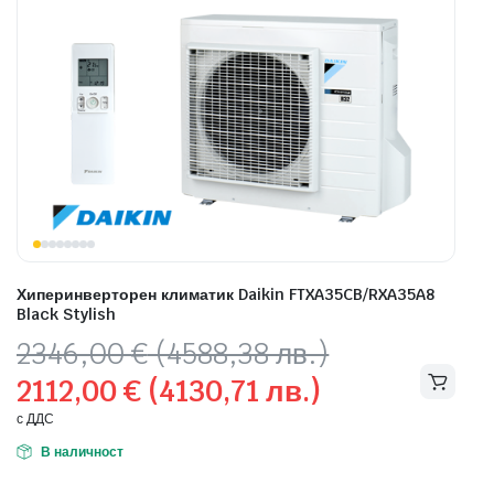
Хиперинверторен климатик Daikin FTXA35CB/RXA35A8
Black Stylish
Original
Текущата
2346,00
€
(4588,38 лв.)
price
цена
2112,00
€
(4130,71 лв.)
was:
е:
2346,00 €
2112,00 €
с ДДС
(4588,38
(4130,71
В наличност
лв.).
лв.).