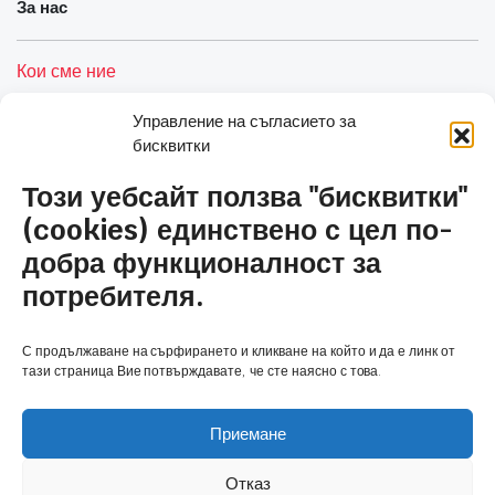
За нас
Кои сме ние
Услуги
Управление на съгласието за
бисквитки
Контакти
Този уебсайт ползва "бисквитки"
Полезни връзки
(cookies) единствено с цел по-
добра функционалност за
Общи условия и политика за сигурност
потребителя.
Политика за бисквитки (ЕС)
С продължаване на сърфирането и кликване на който и да е линк от
Количка
тази страница Вие потвърждавате, че сте наясно с това.
Приемане
Отказ
Copyright 2026 © Антим Клима 2020 ЕООД, powered by Angelov.PRO