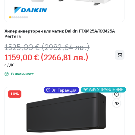
Хиперинверторен климатик Daikin FTXM25A/RXM25A
Perfera
Original
Текущата
1525,00
€
(2982,64 лв.)
price
цена
1159,00
€
(2266,81 лв.)
was:
е:
1525,00 €
1159,00 €
с ДДС
(2982,64
(2266,81
В наличност
лв.).
лв.).
WiFi УПРАВЛЕНИЕ
3г. Гаранция
10%