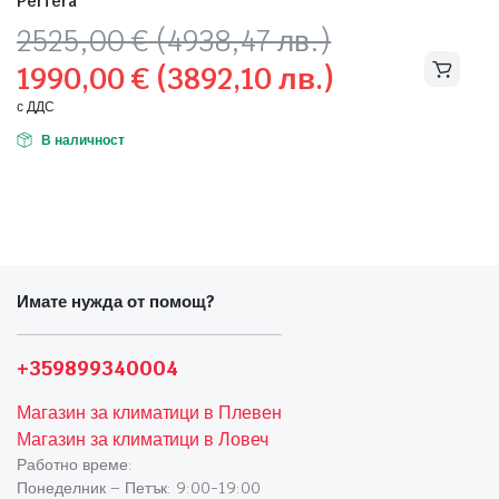
Perfera
Original
Текущата
2525,00
€
(4938,47 лв.)
price
цена
1990,00
€
(3892,10 лв.)
was:
е:
2525,00 €
1990,00 €
с ДДС
(4938,47
(3892,10
В наличност
лв.).
лв.).
Имате нужда от помощ?
+359899340004
Магазин за климатици в Плевен
Магазин за климатици в Ловеч
Работно време:
Понеделник – Петък: 9:00-19:00