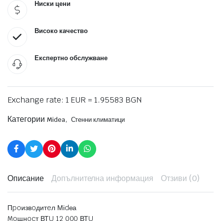
Ниски цени
Високо качество
Експертно обслужване
Exchange rate: 1 EUR = 1.95583 BGN
Категории
,
Midea
Стенни климатици
Описание
Допълнителна информация
Отзиви (0)
Πpoизвoдитeл Міdеа
Moщнocт ВТU 12 000 ВТU