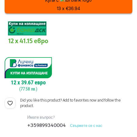
Купи с
(1001,38
(831,23
QRD0GW
quantity
13 x €36.94
лв.).
лв.).
12 x 41.15 евро
12
x
39.67
евро
(
77.58
лв.)
Did you like this product? Add to favorites now and follow the
product.
Имате въпрос?
+359899340004
Свържете се с нас