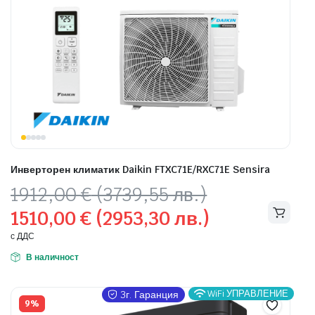
Инверторен климатик Daikin FTXC71E/RXC71E Sensira
Original
Текущата
1912,00
€
(3739,55 лв.)
price
цена
1510,00
€
(2953,30 лв.)
was:
е:
1912,00 €
1510,00 €
с ДДС
(3739,55
(2953,30
В наличност
лв.).
лв.).
WiFi УПРАВЛЕНИЕ
3г. Гаранция
9%