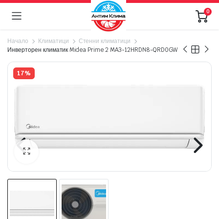
0
Начало
Климатици
Стенни климатици
Инверторен климатик Midea Prime 2 MA3-12HRDN8-QRD0GW
17%