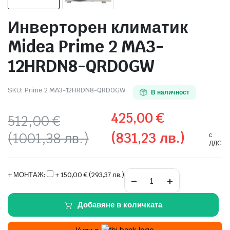
 системи
Инверторен климатик
еми
Midea Prime 2 MA3-
12HRDN8-QRD0GW
SKU:
Prime 2 MA3-12HRDN8-QRD0GW
В наличност
425,00
€
512,00
€
(831,23 лв.)
(1001,38 лв.)
с
ДДС
Original
Текущата
price
цена
Инверторен
+ МОНТАЖ:
+ 150,00 € (293,37 лв.)
климатик
Midea
was:
е:
Prime
Добавяне в количката
2
512,00 €
425,00 €
MA3-
12HRDN8-