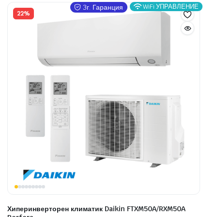
WiFi УПРАВЛЕНИЕ
3г. Гаранция
22%
Хиперинверторен климатик Daikin FTXM50A/RXM50A