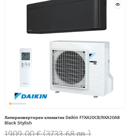
Хиперинверторен климатик Daikin FTXA20CB/RXA20A8
Black Stylish
Original
Текущата
1909,00
€
(3733,68 лв.)