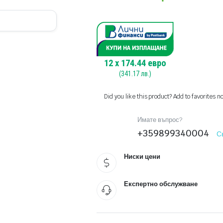
12
x
174.44
евро
(
341.17
лв.)
Did you like this product? Add to favorites n
Имате въпрос?
+359899340004
С
Ниски цени
Експертно обслужване