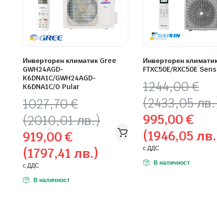
Инверторен климатик Gree
Инверторен климатик
GWH24AGD-
FTXC50E/RXC50E Sens
K6DNA1C/GWH24AGD-
Original
Текущата
1244,00
€
K6DNA1C/O Pular
price
цена
(2433,05 лв.
Original
Текущата
1027,70
€
was:
е:
price
цена
995,00
€
(2010,01 лв.)
1244,00 €
995,00 €
was:
е:
(1946,05 лв.
(2433,05
(1946,05
919,00
€
1027,70 €
919,00 €
лв.).
лв.).
с ДДС
(1797,41 лв.)
(2010,01
(1797,41
лв.).
лв.).
В наличност
с ДДС
В наличност