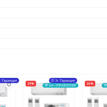
. Гаранция
3г. Гаранция
23%
24%
WiFi УПРАВЛЕНИЕ