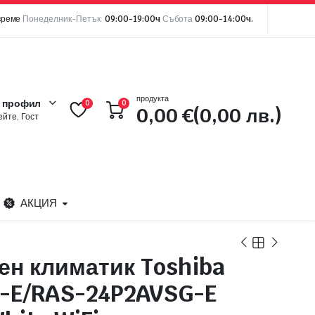
време
Понеделник-Петък:
09:00-19:00ч
Събота
09:00-14:00ч.
продукта
 профил
0
0
0,00
€
(0,00 лв.)
йте, Гост
АКЦИЯ
н климатик Toshiba
-E/RAS-24P2AVSG-E