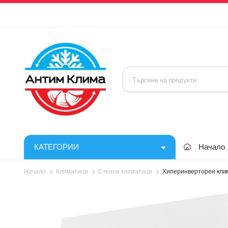
КАТЕГОРИИ
Начало
Начало
Климатици
Стенни климатици
Хиперинверторен кли