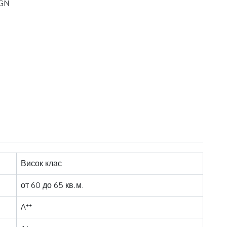
BGN
Висок клас
от 60 до 65 кв.м.
Aᐩᐩ