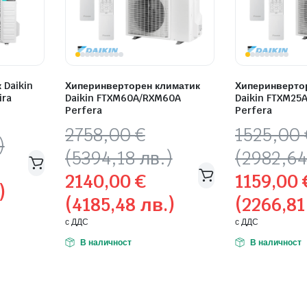
 Daikin
Хиперинверторен климатик
Хиперинверто
ira
Daikin FTXM60A/RXM60A
Daikin FTXM25
Perfera
Perfera
Original
Текущата
Original
Текущата
2758,00
€
1525,00
)
price
цена
price
цена
(5394,18 лв.)
(2982,64
was:
е:
was:
е:
2140,00
€
1159,00
2758,00 €
2140,00 €
1525,00 €
1159,00 €
)
(4185,48 лв.)
(2266,81
(5394,18
(4185,48
(2982,64
(2266,81
лв.).
лв.).
лв.).
лв.).
с ДДС
с ДДС
В наличност
В наличност