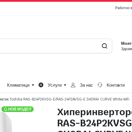
Работно 
Моят
Здраве
Климатици
Услуги
За нас
Контакти
матик Toshiba RAS-B24P2KVSG-E/RAS-24P2AVSG-E SHORAI CURVE White WiFi
Хиперинверторе
НОВ МОДЕЛ
RAS-B24P2KVSG