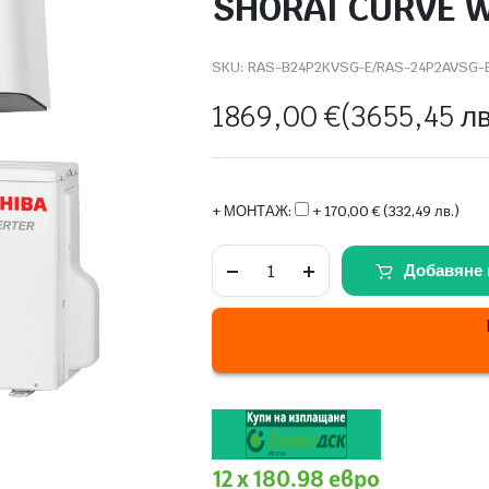
SHORAI CURVE W
SKU:
RAS-B24P2KVSG-E/RAS-24P2AVSG-E 
1869,00
€
(3655,45 лв
+ МОНТАЖ:
+ 170,00 € (332,49 лв.)
Хиперинверторен
Добавяне 
климатик
Toshiba
RAS-
B24P2KVSG-
E/RAS-
24P2AVSG-
E
SHORAI
CURVE
White
WiFi
quantity
12 x 180.98 евро