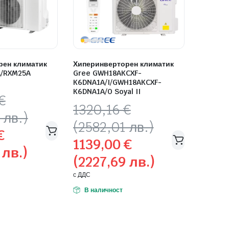
рен климатик
Хиперинверторен климатик
A/RXM25A
Gree GWH18AKCXF-
K6DNA1A/I/GWH18AKCXF-
K6DNA1A/O Soyal II
€
Original
Текущата
1320,16
€
 лв.)
price
цена
(2582,01 лв.)
€
was:
е:
1139,00
€
1320,16 €
1139,00 €
 лв.)
(2227,69 лв.)
(2582,01
(2227,69
лв.).
лв.).
с ДДС
В наличност