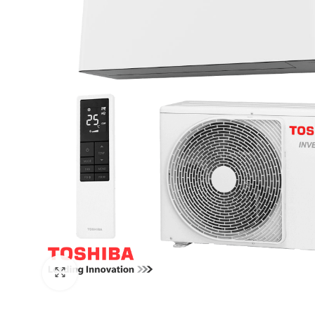
 системи
теми