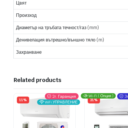
Цвят
Произход
Диаметър на тръбата течност/газ (mm)
Денивелация вътрешно/външно тяло (m)
Захранване
Related products
Wi-Fi ( Опция )
2г. Гаранция
3г
11%
21%
WiFi УПРАВЛЕНИЕ