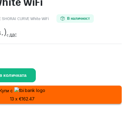
hite WiFi
SHORAI CURVE White WiFi
В наличност
.)
с ДДС
в количката
Купи с
13 x €162.47